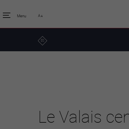
pratique
officiell
A
Menu
A
Habitants
Actualités
Enfants et écoliers
Emplois
Habitat et territoire
Organisation
communale
Mobilité
Autorités
Formation
Elections / vot
Propreté et déchets
Publications
Energie et
environnement
Programme de
législature 20
Informations parcelles
Stratégies
Guichet virtuel
Jumelage
Annuaire communal
Agglo Valais C
Carte interactive
Le Valais cen