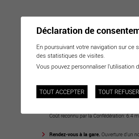
Déclaration de consente
En poursuivant votre navigation sur ce si
des statistiques de visites.
Vous pouvez personnaliser l'utilisation 
Les projets en détails
TOUT ACCEPTER
TOUT REFUSE
Place Beaulieu.
La
nouvelle place
deviend
Coût reconnu par la Confédération: 6.4 mi
Rendez-vous à la gare.
Ouverture d’un no