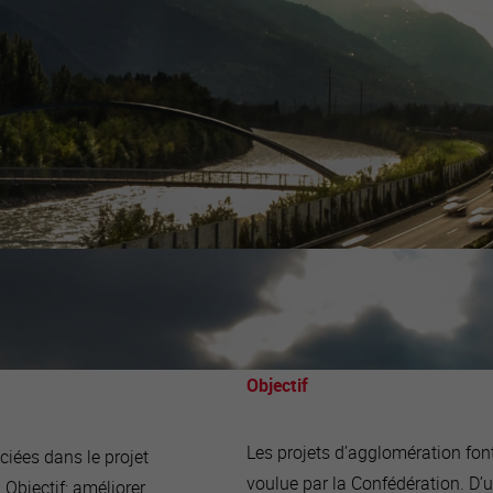
Objectif
Les projets d’agglomération font 
iées dans le projet
voulue par la Confédération. D’
 Objectif: améliorer