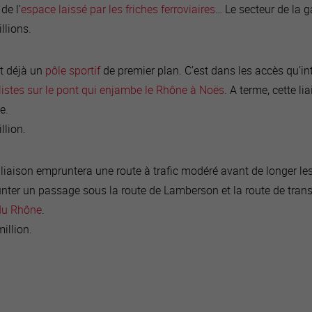
e l’
espace laissé par les friches ferroviaires
… Le secteur de la g
llions.
t déjà un
pôle sportif
de premier plan. C’est dans les accès qu’int
listes sur le pont qui enjambe le Rhône à Noës
. A terme, cette li
ve.
llion.
 liaison empruntera une route à trafic modéré avant de longer les
unter un passage sous la route de Lamberson et la route de transi
 du Rhône
.
illion.