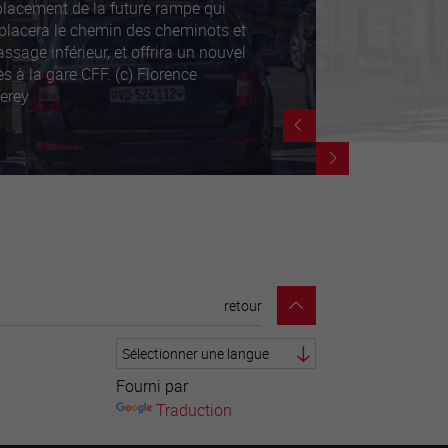
lacement de la future rampe qui
placera le chemin des cheminots et
assage inférieur, et offrira un nouvel
s à la gare CFF. (c) Florence
ferey
retour
Fourni par
Traduction