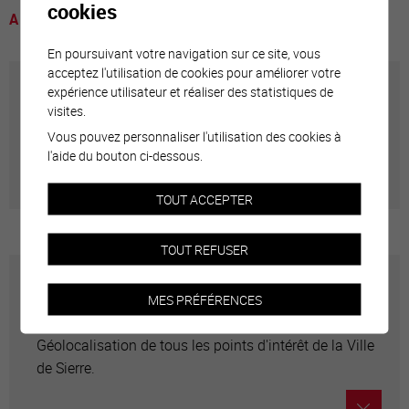
cookies
A voir
En poursuivant votre navigation sur ce site, vous
acceptez l'utilisation de cookies pour améliorer votre
expérience utilisateur et réaliser des statistiques de
Annuaire communal
visites.
Vous pouvez personnaliser l'utilisation des cookies à
Adresses utiles en ville de Sierre
l'aide du bouton ci-dessous.
TOUT ACCEPTER
TOUT REFUSER
Carte interactive
MES PRÉFÉRENCES
Géolocalisation de tous les points d'intérêt de la Ville
de Sierre.