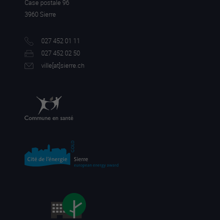
Case postale 96
3960 Sierre
027 452 01 11
027 452 02 50
ville[a
t]sierre.ch