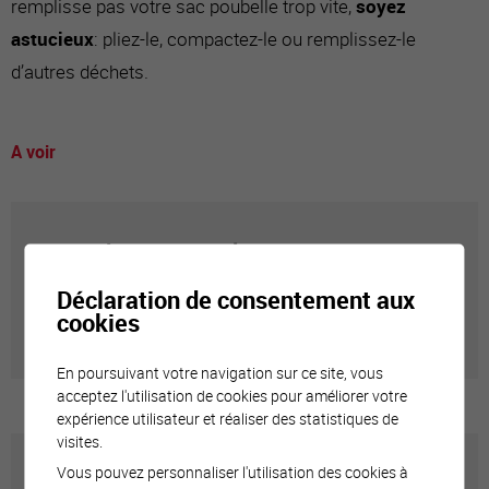
remplisse pas votre sac poubelle trop vite,
soyez
astucieux
: pliez-le, compactez-le ou remplissez-le
d’autres déchets.
A voir
Annuaire communal
Déclaration de consentement aux
Adresses utiles en ville de Sierre
cookies
En poursuivant votre navigation sur ce site, vous
acceptez l'utilisation de cookies pour améliorer votre
expérience utilisateur et réaliser des statistiques de
visites.
Vous pouvez personnaliser l'utilisation des cookies à
Carte interactive