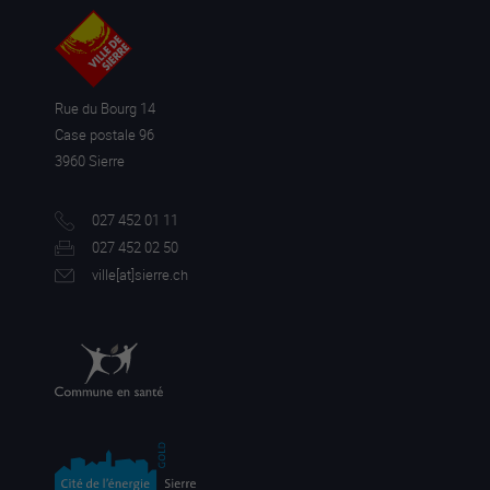
Rue du Bourg 14
Case postale 96
3960 Sierre
027 452 01 11
027 452 02 50
ville[a
t]sierre.ch