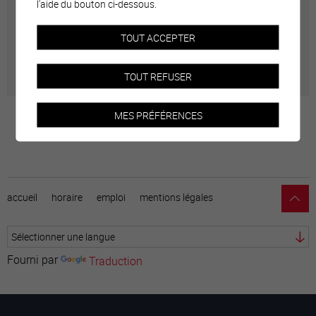
l'aide du bouton ci-dessous.
Géolocalisation de tous les points d'intérêt de la Ville
TOUT ACCEPTER
de Sierre.
TOUT REFUSER
MES PRÉFÉRENCES
accueil
horaire
emploi
mentions légales
Fourni par
Traduction