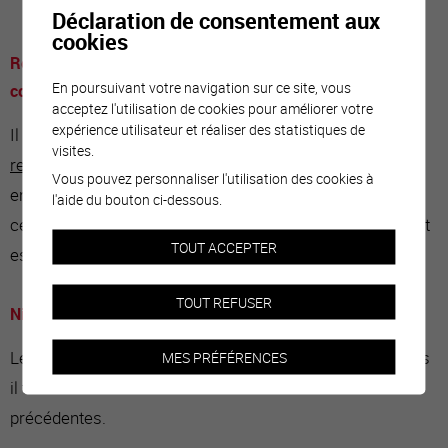
de produits, afin de protéger les eaux.
Déclaration de consentement aux
cookies
Remise en service de l’électricité : purges et contrôles en
En poursuivant votre navigation sur ce site, vous
cours
acceptez l'utilisation de cookies pour améliorer votre
expérience utilisateur et réaliser des statistiques de
Il est rappelé aux
propriétaires qu’il est de leur
visites.
responsabilité
de faire effectuer un contrôle par une
Vous pouvez personnaliser l'utilisation des cookies à
entreprise agréée et de transmettre le rapport à OIKEN,
l'aide du bouton ci-dessous.
ceci afin d'éviter tout dégât. Une check-list a été établie et
TOUT ACCEPTER
est
téléchargeable ici
.
TOUT REFUSER
Niveau de la nappe phréatique
Le niveau de la nappe phréatique est toujours élevé, mais
MES PRÉFÉRENCES
il tend à baisser et à revenir à son niveau des années
précédentes.