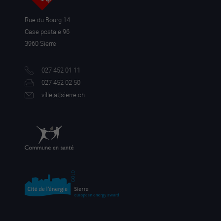
Rue du Bourg 14
Case postale 96
3960 Sierre
027 452 01 11
027 452 02 50
ville[a
t]sierre.ch