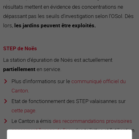
résultats mettent en évidence des concentrations ne
dépassant pas les seuils d’investigation selon l’OSol. Dès
lors,
les jardins peuvent être exploités.
STEP de Noës
La station d'épuration de Noës est actuellement
partiellement
en service.
Plus d'informations sur le
communiqué officiel du
Canton
.
Etat de fonctionnement des STEP valaisannes sur
cette page.
Le Canton a émis
des recommandations provisoires
concernant l'usage de l'eau
des toilettes et l'utilisation