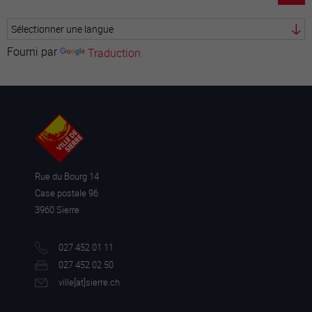
Fourni par
Traduction
Rue du Bourg 14
Case postale 96
3960 Sierre
027 452 01 11
027 452 02 50
ville[a
t]sierre.ch