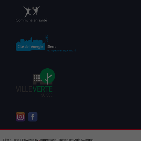
Plan du site
| Powered by
/
boomerang
- Design by
Molk & Jordan