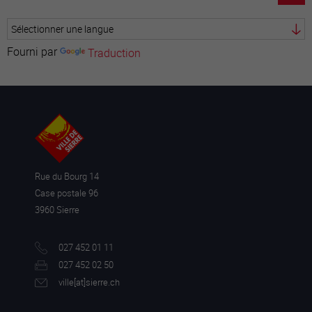
Fourni par
Traduction
Rue du Bourg 14
Case postale 96
3960 Sierre
027 452 01 11
027 452 02 50
ville[a
t]sierre.ch