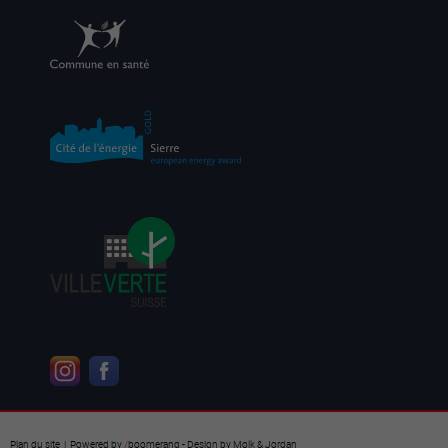
Plan du site
| Powered by
/
boomerang
- Design by
Molk & Jordan