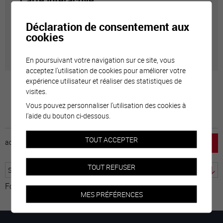
Carte interactive
Déclaration de consentement aux
Géolocalisation de tous les points d'intérêt de la Ville
cookies
de Sierre.
En poursuivant votre navigation sur ce site, vous
acceptez l'utilisation de cookies pour améliorer votre
expérience utilisateur et réaliser des statistiques de
visites.
Vous pouvez personnaliser l'utilisation des cookies à
l'aide du bouton ci-dessous.
TOUT ACCEPTER
accueil
horaire
emploi
mentions légales
TOUT REFUSER
Fourni par
Traduction
MES PRÉFÉRENCES