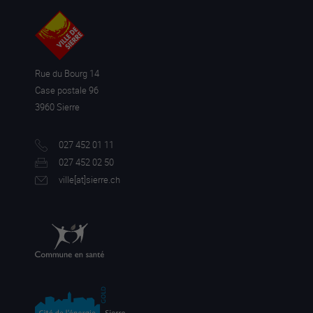
Rue du Bourg 14
Case postale 96
3960 Sierre
027 452 01 11
027 452 02 50
ville[a
t]sierre.ch