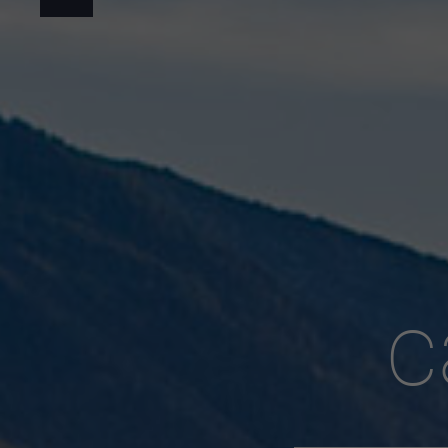
guichet virtuel
carte inter
c