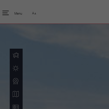
pratique
officiell
A
Menu
A
Habitants
Actualités
Enfants et écoliers
Emplois
Habitat et territoire
Organisation
communale
Mobilité
Autorités
Formation
Elections / vot
Propreté et déchets
Publications
Energie et
environnement
Programme de
législature 20
Informations parcelles
Stratégies
Guichet virtuel
Jumelage
Annuaire communal
Agglo Valais C
Carte interactive