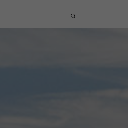
me
entreprises
Sites d’implantations
Prestations
Avantages
Unternehmen :
Willkommen!
Companies : Welcome!
Imprese : benvenute!