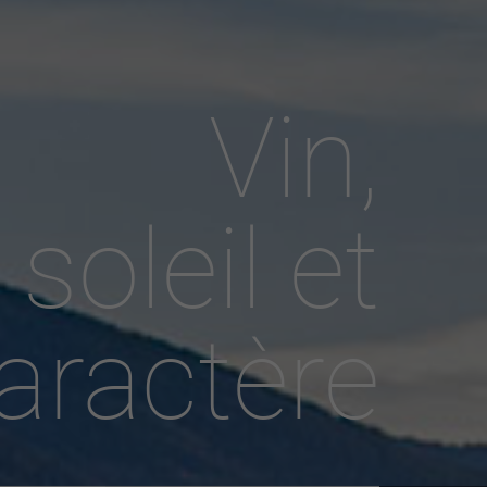
Vin,
active
webcams
météo
soleil et
aractère