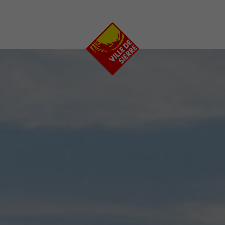
e
plaisirs
se transfor
Calendrier
Valais Arena et
Ecoquartier VIVA
Manifestations
Projets
Art et culture
Chantiers en ville
Sport et loisirs
Plan directeur du
Vins, gastronomie et
centre-ville
ation
séjours
Clubs et associations
Nature
25-2028
entral