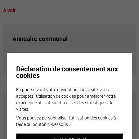
A voir
Annuaire communal
Adresses utiles en ville de Sierre
Déclaration de consentement aux
cookies
En poursuivant votre navigation sur ce site, vous
acceptez l'utilisation de cookies pour améliorer votre
expérience utilisateur et réaliser des statistiques de
Carte interactive
visites.
Vous pouvez personnaliser l'utilisation des cookies à
Géolocalisation de tous les points d'intérêt de la Ville
l'aide du bouton ci-dessous.
de Sierre.
TOUT ACCEPTER