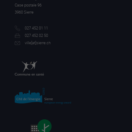
Case postale 96
3960 Sierre
027 452 01 11
027 452 02 50
ville[a
t]sierre.ch