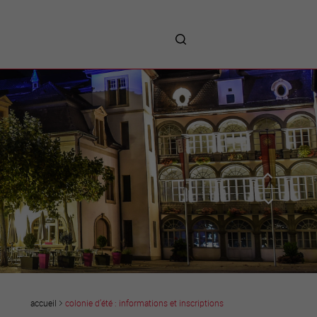
me
entreprises
Sites d’implantations
Prestations
Avantages
Unternehmen :
Willkommen!
Companies : Welcome!
Imprese : benvenute!
colonie d’été : informations et inscriptions
accueil