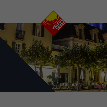
e
plaisirs
se transfor
Calendrier
Valais Arena et
Ecoquartier VIVA
Manifestations
Projets
Art et culture
Chantiers en ville
Sport et loisirs
Plan directeur du
Vins, gastronomie et
centre-ville
ation
séjours
Clubs et associations
Nature
25-2028
entral