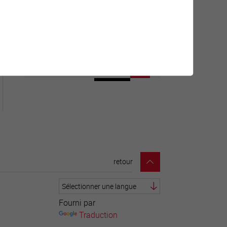
Géolocalisation de tous les
points d'intérêt de la Ville de
Sierre.
retour
Fourni par
Traduction