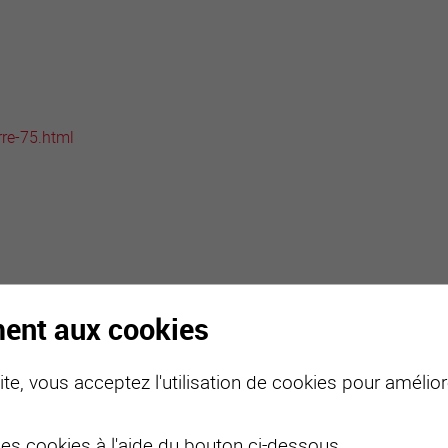
active
webcams
météo
rre-75.html
ment aux cookies
te, vous acceptez l'utilisation de cookies pour améliore
des cookies à l'aide du bouton ci-dessous.