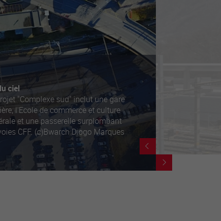
u ciel
rojet "Complexe sud" inclut une gare
ière, l'Ecole de commerce et culture
érale et une passerelle surplombant
 voies CFF. (c)Bwarch Diogo Marques