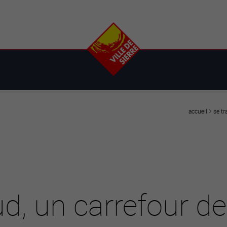
e
plaisirs
se transfor
Calendrier
Valais Arena et
Ecoquartier VIVA
Manifestations
Projets
Art et culture
Chantiers en ville
Sport et loisirs
Plan directeur du
Vins, gastronomie et
centre-ville
ation
séjours
Clubs et associations
se t
accueil
Nature
25-2028
entral
, un carrefour de