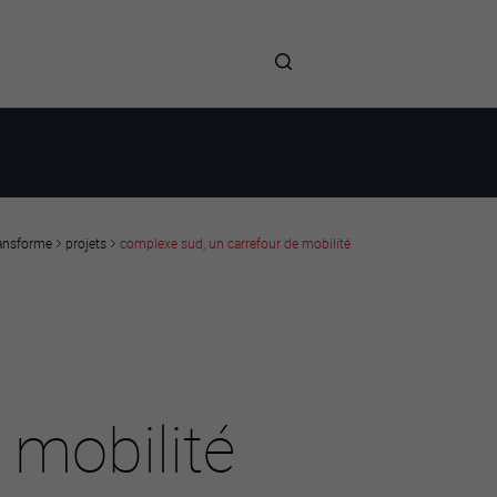
me
entreprises
Sites d’implantations
Prestations
Avantages
Unternehmen :
Willkommen!
Companies : Welcome!
ransforme
Imprese : benvenute!
projets
complexe sud, un carrefour de mobilité
 mobilité