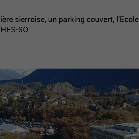
utière sierroise, un parking couvert, l’Ec
a HES-SO.
active
webcams
météo