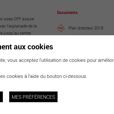
Documents
es voies CFF assure
avec l’esplanade de la
Plan directeur 2018
le jusqu’au centre.
re SMC à quelques
Plan directeur 2015
ment aux cookies
Plan directeur 2014
te, vous acceptez l'utilisation de cookies pour améliore
des cookies à l'aide du bouton ci-dessous.
R
MES PRÉFÉRENCES