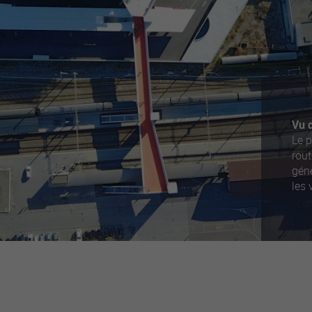
Vu d
Le p
rout
gén
les