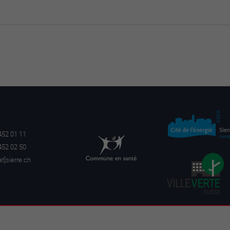
452 01 11
452 02 50
a
t]sierre.ch