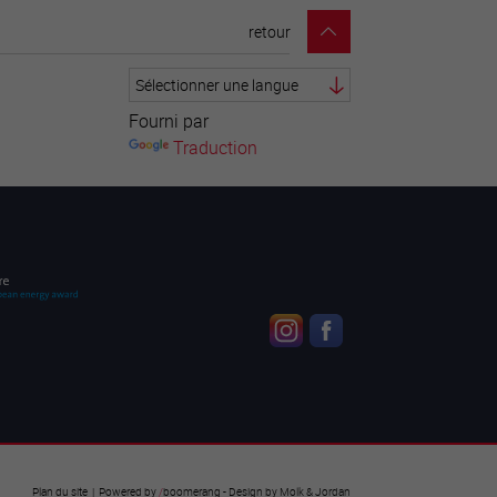
retour
Fourni par
Traduction
Plan du site
| Powered by
/
boomerang
- Design by
Molk & Jordan