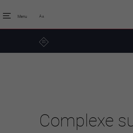
pratique
officiell
A
Menu
A
Habitants
Actualités
Enfants et écoliers
Emplois
Habitat et territoire
Organisation
communale
Mobilité
Autorités
Formation
Elections / vot
Propreté et déchets
Publications
Energie et
environnement
Programme de
législature 20
Informations parcelles
Stratégies
Guichet virtuel
Jumelage
Annuaire communal
Agglo Valais C
Carte interactive
Complexe sud