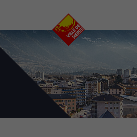
e
plaisirs
se transfor
Calendrier
Valais Arena et
Ecoquartier VIVA
Manifestations
Projets
Art et culture
Chantiers en ville
Sport et loisirs
Plan directeur du
Vins, gastronomie et
centre-ville
ation
séjours
Clubs et associations
Nature
25-2028
entral