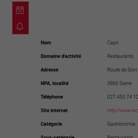
guichet virtuel
carte inter
Nom
Capri
Domaine d'activité
Restaurants
Adresse
Route de Sion
NPA, localité
3960 Sierre
Téléphone
027 455 74 1
Site internet
http://www.lec
Catégorie
Gastronomie
Sous-catégorie
Restaurants