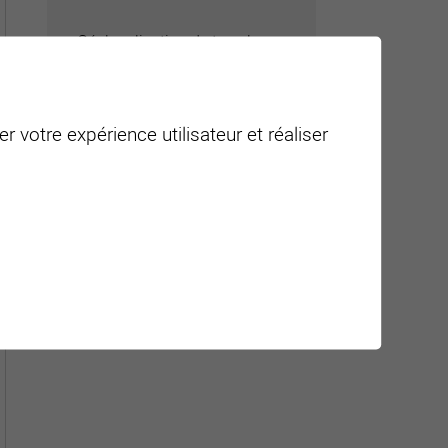
Géolocalisation de tous les
points d'intérêt de la Ville de
Sierre.
r votre expérience utilisateur et réaliser