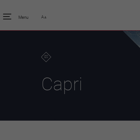
pratique
officiell
A
Menu
A
Habitants
Actualités
Enfants et écoliers
Emplois
Habitat et territoire
Organisation
communale
Mobilité
Autorités
Formation
Elections / vot
Propreté et déchets
Publications
Energie et
Capri
environnement
Programme de
législature 20
Informations parcelles
Stratégies
Guichet virtuel
Jumelage
Annuaire communal
Agglo Valais C
Carte interactive