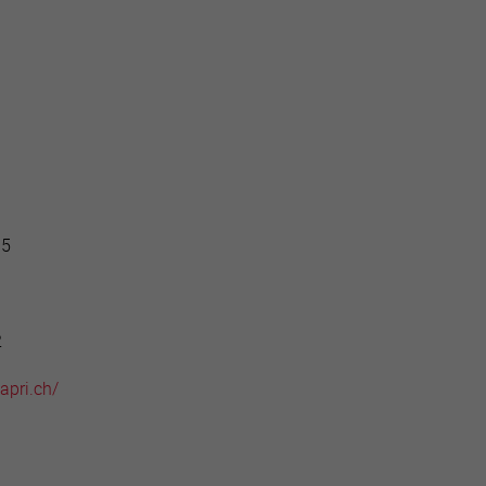
active
webcams
météo
 5
2
apri.ch/