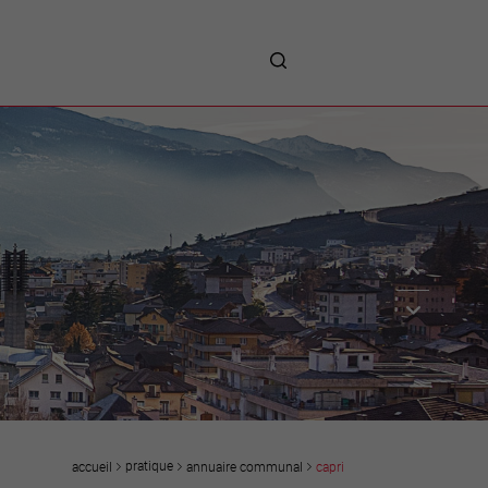
me
entreprises
Sites d’implantations
Prestations
Avantages
Unternehmen :
Willkommen!
Companies : Welcome!
Imprese : benvenute!
pratique
annuaire communal
capri
accueil