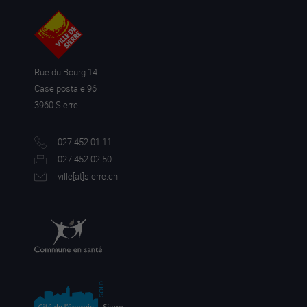
Rue du Bourg 14
Case postale 96
3960 Sierre
027 452 01 11
027 452 02 50
ville[a
t]sierre.ch