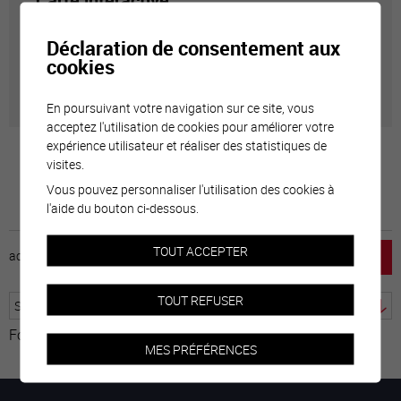
Carte interactive
Déclaration de consentement aux
Géolocalisation de tous les points d'intérêt de la Ville
cookies
de Sierre.
En poursuivant votre navigation sur ce site, vous
acceptez l'utilisation de cookies pour améliorer votre
expérience utilisateur et réaliser des statistiques de
visites.
Vous pouvez personnaliser l'utilisation des cookies à
l'aide du bouton ci-dessous.
TOUT ACCEPTER
accueil
horaire
emploi
mentions légales
TOUT REFUSER
Fourni par
Traduction
MES PRÉFÉRENCES