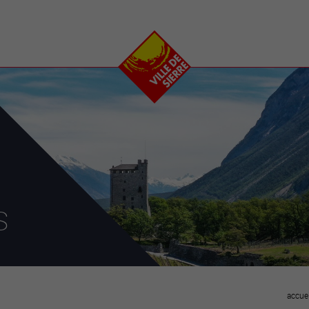
e
plaisirs
se transfor
Calendrier
Valais Arena et
Ecoquartier VIVA
Manifestations
Projets
Art et culture
Chantiers en ville
Sport et loisirs
Plan directeur du
Vins, gastronomie et
centre-ville
ation
séjours
Clubs et associations
Nature
25-2028
s
entral
accuei