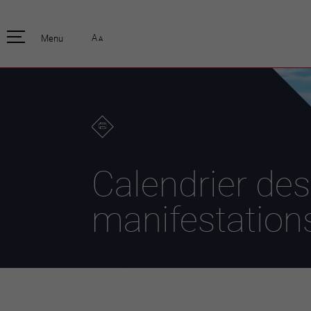
pratique
officiell
A
Menu
A
Habitants
Actualités
Enfants et écoliers
Emplois
Habitat et territoire
Organisation
communale
Mobilité
Autorités
Formation
Elections / vot
Propreté et déchets
Publications
Energie et
Calendrier des
environnement
Programme de
législature 20
Informations parcelles
manifestation
Stratégies
Guichet virtuel
Jumelage
Annuaire communal
Agglo Valais C
Carte interactive