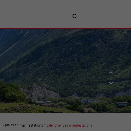
me
entreprises
Sites d’implantations
Prestations
Avantages
Unternehmen :
Willkommen!
Companies : Welcome!
Imprese : benvenute!
plaisirs
manifestations
calendrier des manifestations
l