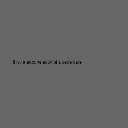
active
webcams
météo
Il n'y a aucune activité à cette date