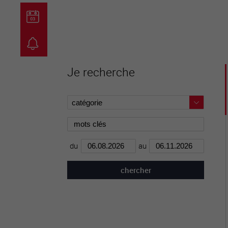
guichet virtuel
carte inter
Je recherche
du
au