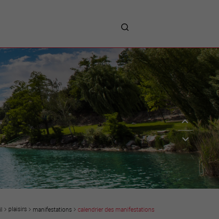
me
entreprises
Sites d’implantations
Prestations
Avantages
Unternehmen :
Willkommen!
Companies : Welcome!
Imprese : benvenute!
plaisirs
manifestations
calendrier des manifestations
l