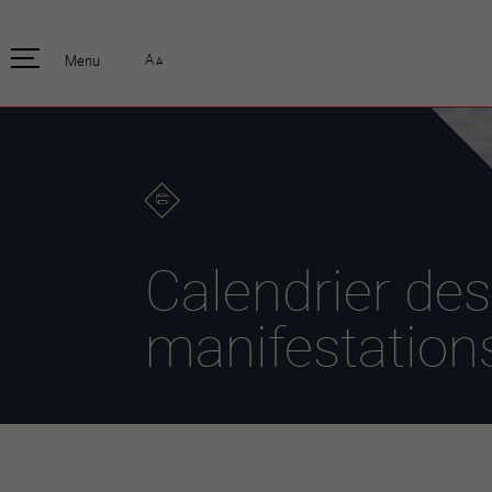
pratique
officiell
A
Menu
A
Habitants
Actualités
Enfants et écoliers
Emplois
Habitat et territoire
Organisation
communale
Mobilité
Autorités
Formation
Elections / vot
Propreté et déchets
Publications
Energie et
Calendrier des
environnement
Programme de
législature 20
Informations parcelles
manifestation
Stratégies
Guichet virtuel
Jumelage
Annuaire communal
Agglo Valais C
Carte interactive