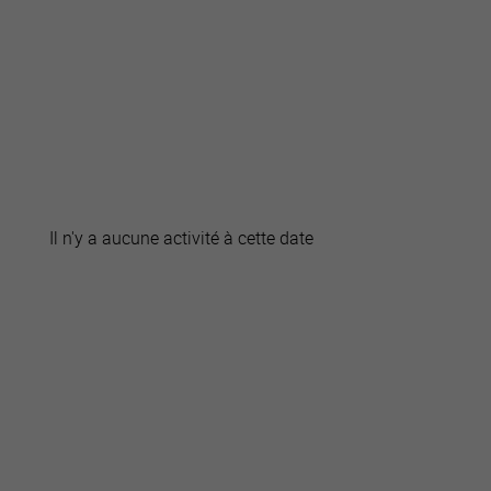
active
webcams
météo
Il n'y a aucune activité à cette date