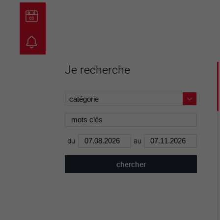
guichet virtuel
carte inter
Je recherche
du
au