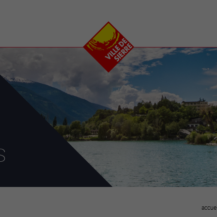
e
plaisirs
se transfor
Calendrier
Valais Arena et
Ecoquartier VIVA
Manifestations
Projets
Art et culture
Chantiers en ville
Sport et loisirs
Plan directeur du
Vins, gastronomie et
centre-ville
ation
séjours
Clubs et associations
Nature
25-2028
s
entral
accuei