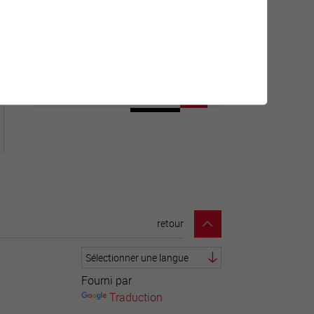
Géolocalisation de tous les
points d'intérêt de la Ville de
Sierre.
retour
Fourni par
Traduction