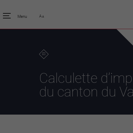
pratique
officiell
A
Menu
A
Habitants
Actualités
Enfants et écoliers
Emplois
Habitat et territoire
Organisation
communale
Mobilité
Autorités
Formation
Elections / vot
Propreté et déchets
Publications
Energie et
Calculette d’im
environnement
Programme de
législature 20
Informations parcelles
du canton du Va
Stratégies
Guichet virtuel
Jumelage
Annuaire communal
Agglo Valais C
Carte interactive