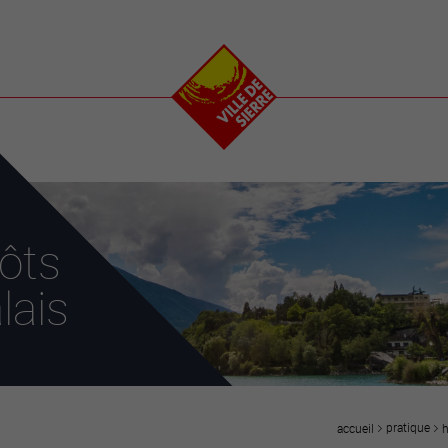
e
plaisirs
se transfor
Calendrier
Valais Arena et
Ecoquartier VIVA
Manifestations
Projets
Art et culture
Chantiers en ville
Sport et loisirs
Plan directeur du
Vins, gastronomie et
centre-ville
ation
séjours
Clubs et associations
pôts
Nature
25-2028
lais
entral
pratique
h
accueil