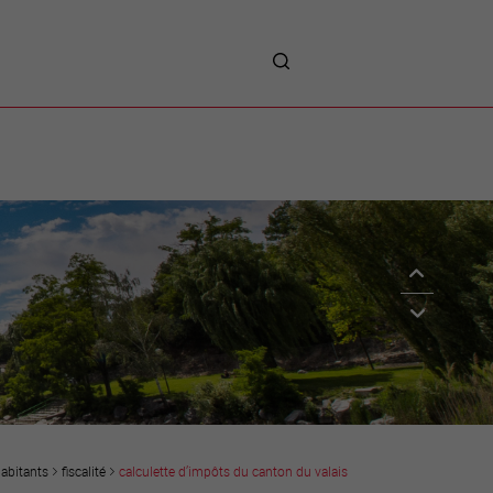
me
entreprises
Sites d’implantations
Prestations
Avantages
Unternehmen :
Willkommen!
Companies : Welcome!
Imprese : benvenute!
abitants
fiscalité
calculette d’impôts du canton du valais