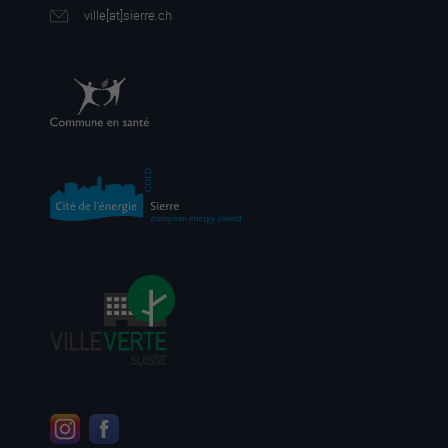
ville[a
t]sierre.ch