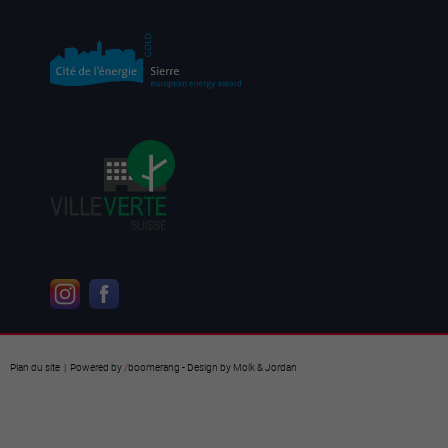
Plan du site
| Powered by
/
boomerang
- Design by
Molk & Jordan