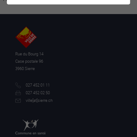
Rue du Bourg 14
Case postale 96
3960 Sierre
027 452 01 11
027 452 02 50
ville[a
t]sierre.ch