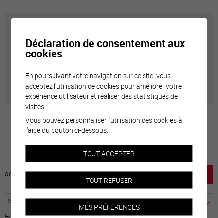
Carte interactive
Déclaration de consentement aux
cookies
Géolocalisation de tous les points d'intérêt de la Ville
de Sierre.
En poursuivant votre navigation sur ce site, vous
acceptez l'utilisation de cookies pour améliorer votre
expérience utilisateur et réaliser des statistiques de
visites.
Vous pouvez personnaliser l'utilisation des cookies à
l'aide du bouton ci-dessous.
TOUT ACCEPTER
accueil
horaire
emploi
mentions légales
TOUT REFUSER
MES PRÉFÉRENCES
Fourni par
Traduction