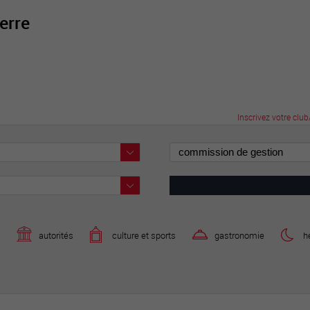
ierre
active
webcams
météo
Inscrivez votre club