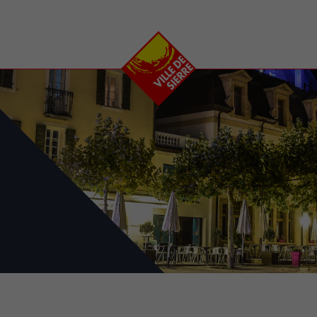
e
plaisirs
se transfor
Calendrier
Valais Arena et
Ecoquartier VIVA
Manifestations
Projets
Art et culture
Chantiers en ville
Sport et loisirs
Plan directeur du
Vins, gastronomie et
centre-ville
ation
séjours
Clubs et associations
Nature
25-2028
entral