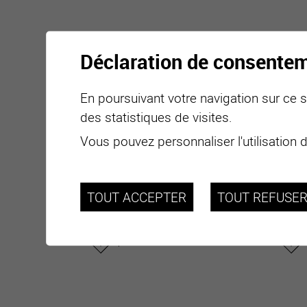
Déclaration de consente
autorités
En poursuivant votre navigation sur ce si
BUTTET Marie
DUC
des statistiques de visites.
Vous pouvez personnaliser l'utilisation 
Membre du Conseil général
Memb
Membre de la commission de
Memb
gestion
gesti
TOUT ACCEPTER
TOUT REFUSE
marie.buttet[a
t]gmail.com
aduc
plus d'informations