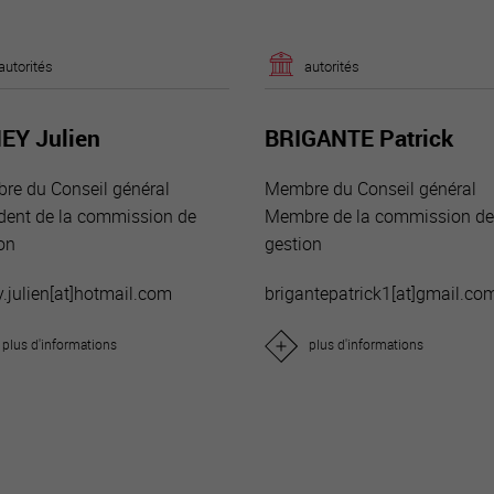
autorités
autorités
EY Julien
BRIGANTE Patrick
re du Conseil général
Membre du Conseil général
dent de la commission de
Membre de la commission d
on
gestion
.julien[a
t]hotmail.com
brigantepatrick1[a
t]gmail.co
plus d'informations
plus d'informations