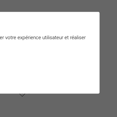
autorités
r votre expérience utilisateur et réaliser
SALAMIN Lisa
Membre du Conseil général
e
Membre de la commission de
gestion
lisa.salamin[a
t]netplus.ch
plus d'informations