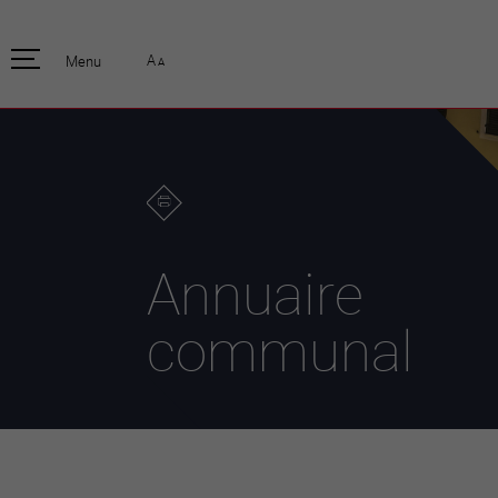
pratique
officiell
A
Menu
A
Habitants
Actualités
Enfants et écoliers
Emplois
Habitat et territoire
Organisation
communale
Mobilité
Autorités
Formation
Elections / vot
Propreté et déchets
Publications
Energie et
Annuaire
environnement
Programme de
législature 20
Informations parcelles
communal
Stratégies
Guichet virtuel
Jumelage
Annuaire communal
Agglo Valais C
Carte interactive