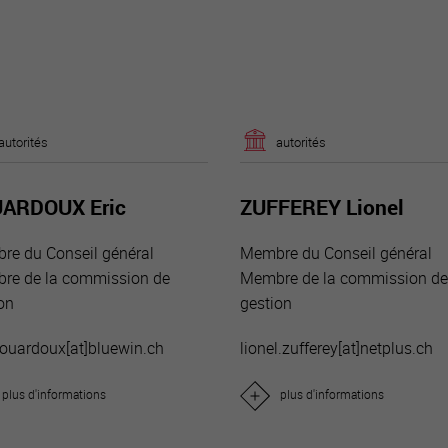
autorités
autorités
ARDOUX Eric
ZUFFEREY Lionel
re du Conseil général
Membre du Conseil général
re de la commission de
Membre de la commission d
on
gestion
vouardoux[a
t]bluewin.ch
lionel.zufferey[a
t]netplus.ch
plus d'informations
plus d'informations