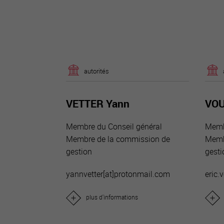
autorités
VETTER Yann
VOU
Membre du Conseil général
Memb
Membre de la commission de
Memb
gestion
gesti
yannvetter[a
t]protonmail.com
eric.
plus d'informations