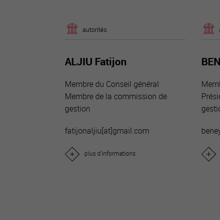
autorités
ALJIU Fatijon
BEN
Membre du Conseil général
Memb
Membre de la commission de
Prési
gestion
gesti
fatijonaljiu[a
t]gmail.com
beney
plus d'informations