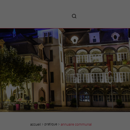
me
entreprises
Sites d’implantations
Prestations
Avantages
Unternehmen :
Willkommen!
Companies : Welcome!
Imprese : benvenute!
pratique
annuaire communal
accueil