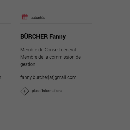
autorités
BÜRCHER Fanny
Membre du Conseil général
e
Membre de la commission de
gestion
m
fanny.burcher[a
t]gmail.com
plus d'informations