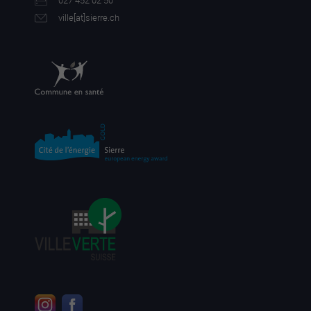
027 452 02 50
ville[a
t]sierre.ch