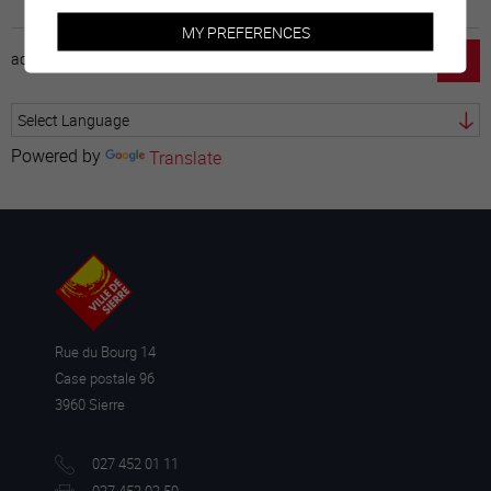
MY PREFERENCES
accueil
horaire
emploi
mentions légales
Powered by
Translate
Rue du Bourg 14
Case postale 96
3960 Sierre
027 452 01 11