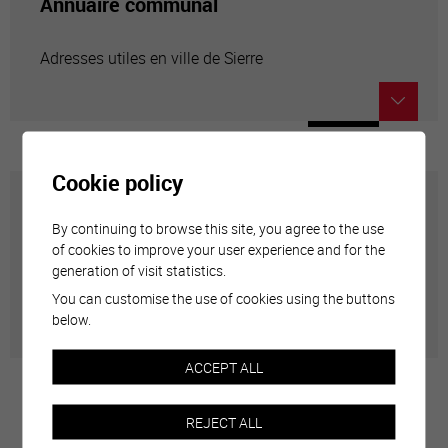
Annuaire communal
Adresses utiles en ville de Sierre
Cookie policy
Carte interactive
By continuing to browse this site, you agree to the use
of cookies to improve your user experience and for the
Géolocalisation de tous les points d'intérêt de la Ville
generation of visit statistics.
de Sierre.
You can customise the use of cookies using the buttons
below.
ACCEPT ALL
REJECT ALL