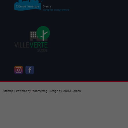
Sitemap
| Powered by
/
boomerang
- Design by
Molk & Jordan