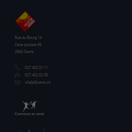
Rue du Bourg 14
Case postale 96
3960 Sierre
027 452 01 11
027 452 02 50
ville[a
t]sierre.ch