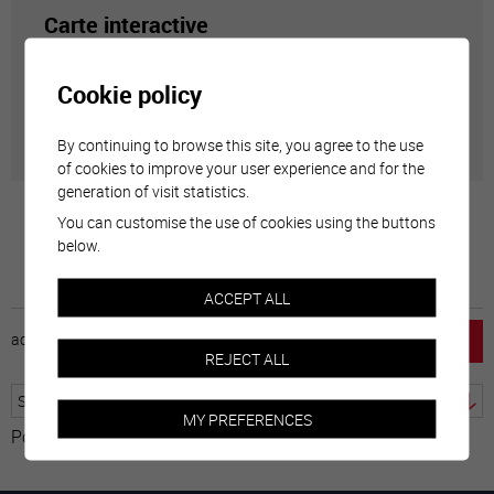
Carte interactive
Géolocalisation de tous les points d'intérêt de la Ville
Cookie policy
de Sierre.
By continuing to browse this site, you agree to the use
of cookies to improve your user experience and for the
generation of visit statistics.
You can customise the use of cookies using the buttons
below.
ACCEPT ALL
accueil
horaire
emploi
mentions légales
REJECT ALL
MY PREFERENCES
Powered by
Translate