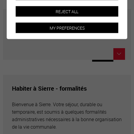
REJECT ALL
Voter par correspondance, par dépôt ou à
MY PREFERENCES
l'urne
Habiter à Sierre - formalités
Bienvenue à Sierre. Votre séjour, durable ou
temporaire, est soumis à quelques formalités
administratives nécessaires à la bonne organisation
de la vie communale.