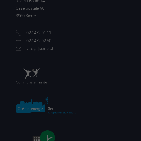
Rue du Bourg 14
Case postale 96
3960 Sierre
027 452 01 11
027 452 02 50
ville[a
t]sierre.ch