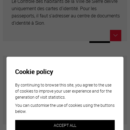
Le Contrôle des habitants de la Ville de Sierre délivre
uniquement des cartes d’identité. Pour les
passeports, il faut s’adresser au centre de documents
d’identité à Sion.
Renouvellement de permis
Cookie policy
Les permis de séjour sont établis par le Service
By continuing to browse this site, you agree to the use
of cookies to improve your user experience and for the
cantonal de la population et des migrations. Ils
generation of visit statistics.
doivent être renouvelés avant leur échéance, au plus
You can customise the use of cookies using the buttons
tôt deux mois avant la fin de leur validité.
below.
ACCEPT ALL