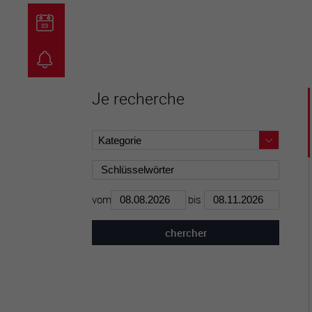
guichet virtuel
carte inter
Je recherche
vom
bis