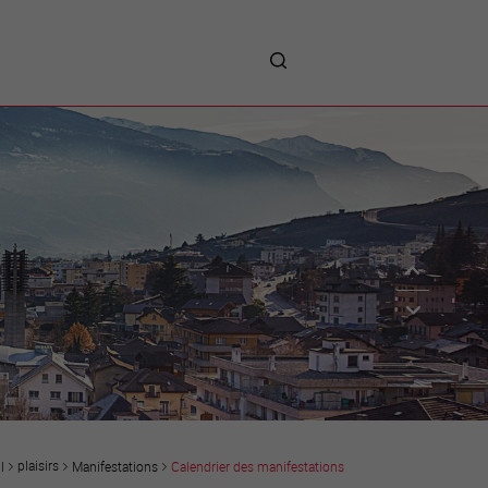
me
entreprises
Sites d’implantations
Prestations
Avantages
Unternehmen :
Willkommen!
Companies : Welcome!
Imprese : benvenute!
plaisirs
Manifestations
Calendrier des manifestations
l