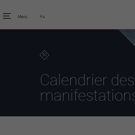
pratique
officiell
A
Menü
A
Habitants
Actualités
Enfants et écoliers
Emplois
Habitat et territoire
Organisation
communale
Mobilité
Autorités
Formation
Elections / vot
Propreté et déchets
Publications
Energie et
Calendrier des
environnement
Programme de
législature 20
Informations parcelles
manifestation
Stratégies
Guichet virtuel
Jumelage
Annuaire communal
Agglo Valais C
Carte interactive