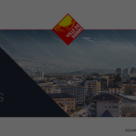
e
plaisirs
se transfor
Calendrier
Valais Arena et
Ecoquartier VIVA
Manifestations
Projets
Art et culture
Chantiers en ville
Sport et loisirs
Plan directeur du
Vins, gastronomie et
centre-ville
ation
séjours
Clubs et associations
Nature
25-2028
s
entral
Accuei