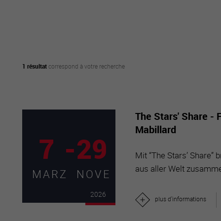
active
webcams
météo
1 résultat
correspond à votre recherche
The Stars' Share - 
Mabillard
7
-
29
Mit “The Stars’ Share” 
aus aller Welt zusamm
MARZ
NOVE
2026
plus d'informations