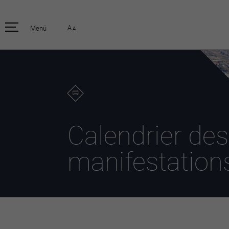
pratique
officiell
A
Menü
A
Habitants
Actualités
Enfants et écoliers
Emplois
Habitat et territoire
Organisation
communale
Mobilité
Autorités
Formation
Elections / vot
Propreté et déchets
Publications
Energie et
Calendrier des
environnement
Programme de
législature 20
Informations parcelles
manifestation
Stratégies
Guichet virtuel
Jumelage
Annuaire communal
Agglo Valais C
Carte interactive