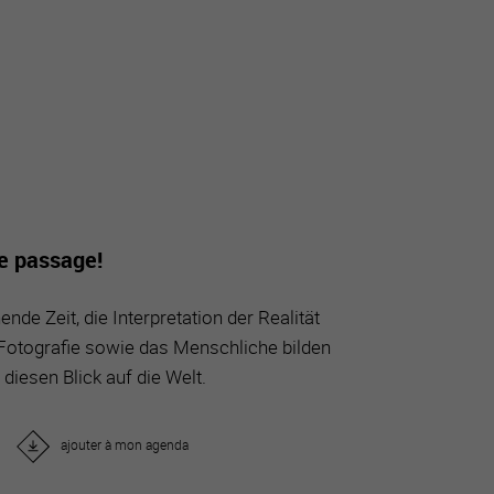
tourisme
de passage!
nde Zeit, die Interpretation der Realität
otografie sowie das Menschliche bilden
diesen Blick auf die Welt.
ajouter à mon agenda