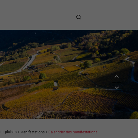
me
entreprises
Sites d’implantations
Prestations
Avantages
Unternehmen :
Willkommen!
Companies : Welcome!
Imprese : benvenute!
plaisirs
Manifestations
Calendrier des manifestations
l