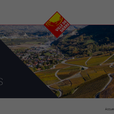
e
plaisirs
se transfor
Calendrier
Valais Arena et
Ecoquartier VIVA
Manifestations
Projets
Art et culture
Chantiers en ville
Sport et loisirs
Plan directeur du
Vins, gastronomie et
centre-ville
ation
séjours
Clubs et associations
Nature
25-2028
s
entral
Accuei