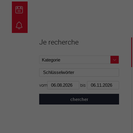
guichet virtuel
carte inter
Je recherche
vom
bis