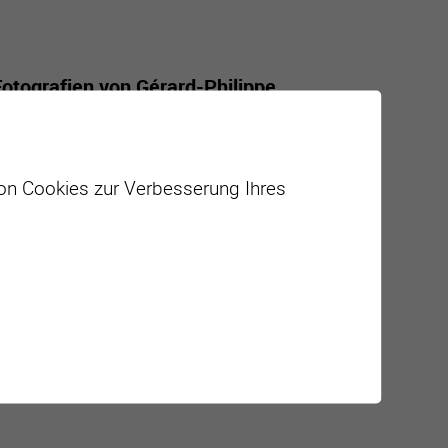
Fotografien von Gérard-Philippe
bringt der Walliser Wein Persönlichkeiten
von Cookies zur Verbesserung Ihres
en
ajouter à mon agenda