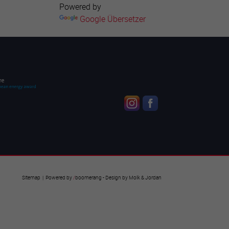
Powered by
Google Übersetzer
Sitemap
| Powered by
/
boomerang
- Design by
Molk & Jordan