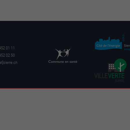
452 01 11
452 02 50
a
t]sierre.ch