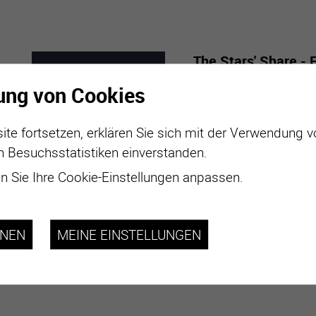
The Stars' Share - 
Mabillard
ung von Cookies
7
-
29
Mit “The Stars’ Share” 
ite fortsetzen, erklären Sie sich mit der Verwendung 
aus aller Welt zusamm
MARZ
NOVE
n Besuchsstatistiken einverstanden.
2026
 Sie Ihre Cookie-Einstellungen anpassen.
plus d'informations
HNEN
MEINE EINSTELLUNGEN