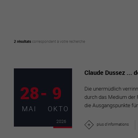
active
webcams
météo
2 résultats
correspondent à votre recherche
Claude Dussez ... 
28
-
9
Die unermüdlich verrinne
durch das Medium der F
die Ausgangspunkte für 
MAI
OKTO
2026
plus d'informations