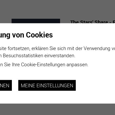
The Stars' Share - 
Mabillard
ung von Cookies
7
-
29
Mit “The Stars’ Share” 
ite fortsetzen, erklären Sie sich mit der Verwendung 
aus aller Welt zusamm
MARZ
NOVE
n Besuchsstatistiken einverstanden.
2026
 Sie Ihre Cookie-Einstellungen anpassen.
plus d'informations
HNEN
MEINE EINSTELLUNGEN