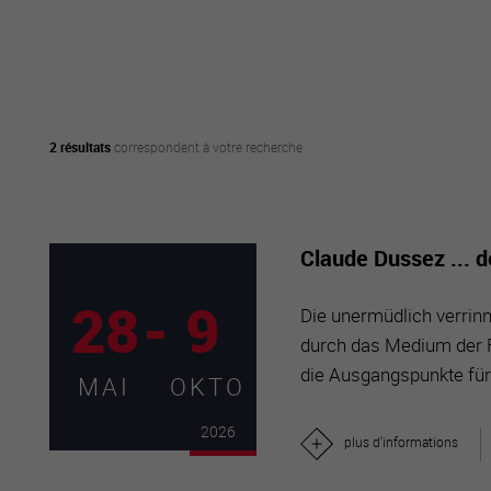
active
webcams
météo
2 résultats
correspondent à votre recherche
Claude Dussez ... 
28
-
9
Die unermüdlich verrinne
durch das Medium der F
die Ausgangspunkte für 
MAI
OKTO
2026
plus d'informations