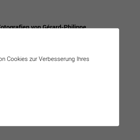
Fotografien von Gérard-Philippe
bringt der Walliser Wein Persönlichkeiten
von Cookies zur Verbesserung Ihres
en
ajouter à mon agenda