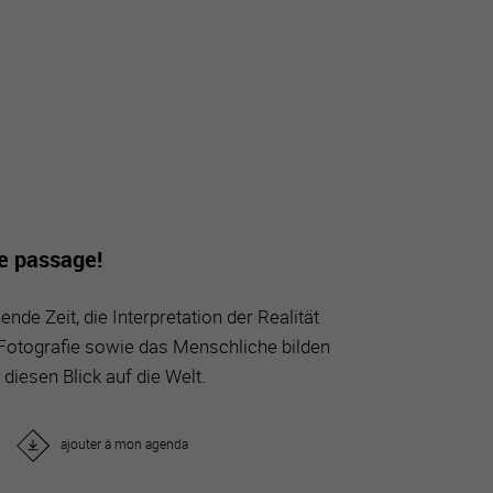
tourisme
de passage!
nde Zeit, die Interpretation der Realität
otografie sowie das Menschliche bilden
diesen Blick auf die Welt.
ajouter à mon agenda