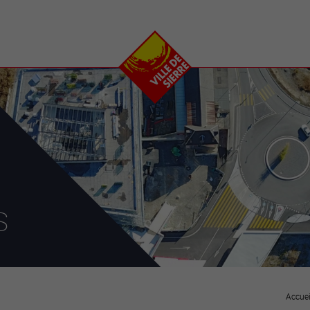
e
plaisirs
se transfor
Calendrier
Valais Arena et
Ecoquartier VIVA
Manifestations
Projets
Art et culture
Chantiers en ville
Sport et loisirs
Plan directeur du
Vins, gastronomie et
centre-ville
ation
séjours
Clubs et associations
Nature
25-2028
s
entral
Accuei