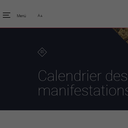
pratique
officiell
A
Menü
A
Habitants
Actualités
Enfants et écoliers
Emplois
Habitat et territoire
Organisation
communale
Mobilité
Autorités
Formation
Elections / vot
Propreté et déchets
Publications
Energie et
Calendrier des
environnement
Programme de
législature 20
Informations parcelles
manifestation
Stratégies
Guichet virtuel
Jumelage
Annuaire communal
Agglo Valais C
Carte interactive