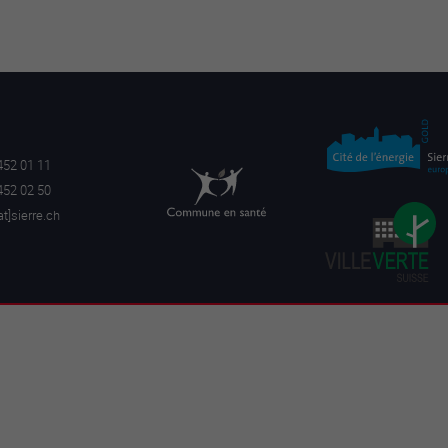
452 01 11
452 02 50
a
t]sierre.ch