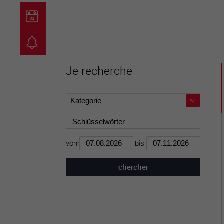
guichet virtuel
carte inter
Je recherche
vom
bis