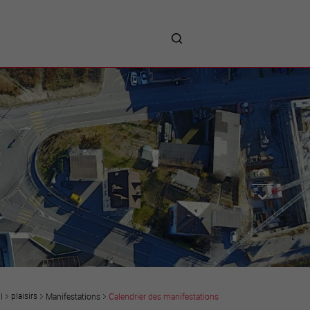
me
entreprises
Sites d’implantations
Prestations
Avantages
Unternehmen :
Willkommen!
Companies : Welcome!
Imprese : benvenute!
plaisirs
Manifestations
Calendrier des manifestations
l