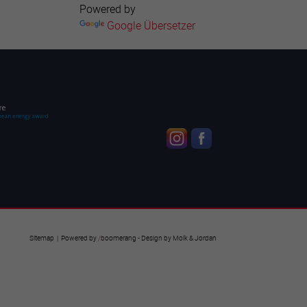
Powered by
Google Übersetzer
Sitemap
| Powered by
/
boomerang
- Design by
Molk & Jordan