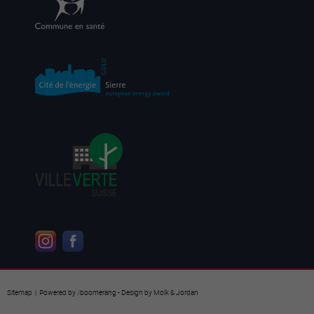
Sitemap
| Powered by
/
boomerang
- Design by
Molk & Jordan