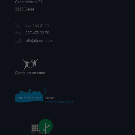
Case postale 96
3960 Sierre
027 452 01 11
027 452 02 50
ville[a
t]sierre.ch