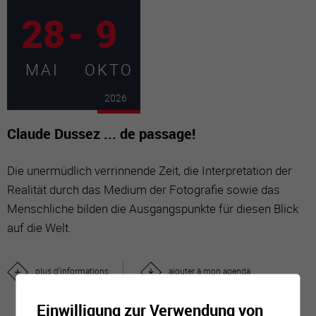
28
-
9
MAI
OKTO
2026
Claude Dussez ... de passage!
Die unermüdlich verrinnende Zeit, die Interpretation der
Realität durch das Medium der Fotografie sowie das
Menschliche bilden die Ausgangspunkte für diesen Blick
auf die Welt.
plus d'informations
ajouter à mon agenda
Einwilligung zur Verwendung von