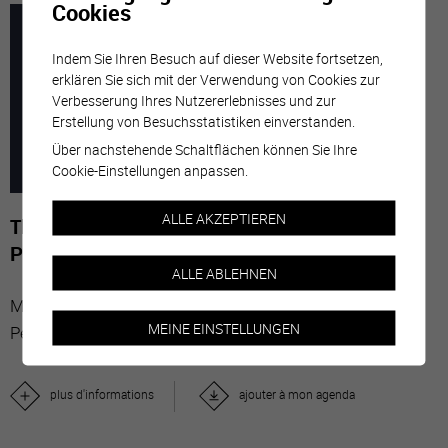
Cookies
7
-
29
Indem Sie Ihren Besuch auf dieser Website fortsetzen,
erklären Sie sich mit der Verwendung von Cookies zur
Verbesserung Ihres Nutzererlebnisses und zur
Erstellung von Besuchsstatistiken einverstanden.
MARZ
NOVE
Über nachstehende Schaltflächen können Sie Ihre
Cookie-Einstellungen anpassen.
2026
ALLE AKZEPTIEREN
The Stars' Share - Fotografien von Gérard-
Philippe Mabillard
ALLE ABLEHNEN
Mit “The Stars’ Share” bringt der Walliser Wein
MEINE EINSTELLUNGEN
Persönlichkeiten aus aller Welt zusammen
plus d'informations
ajouter à mon agenda