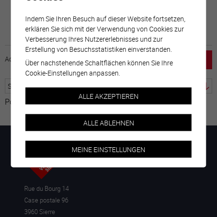
Indem Sie Ihren Besuch auf dieser Website fortsetzen,
erklären Sie sich mit der Verwendung von Cookies zur
Verbesserung Ihres Nutzererlebnisses und zur
Erstellung von Besuchsstatistiken einverstanden.
Accueil
horaire
emploi
Mentions légales
Über nachstehende Schaltflächen können Sie Ihre
Cookie-Einstellungen anpassen.
ALLE AKZEPTIEREN
Powered by
Google Übersetzer
ALLE ABLEHNEN
MEINE EINSTELLUNGEN
Rue du Bourg 14
Case postale 96
3960 Sierre