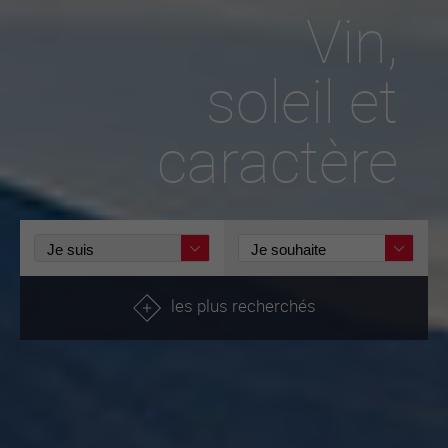
Vin,
soleil et
caractère
les plus recherchés