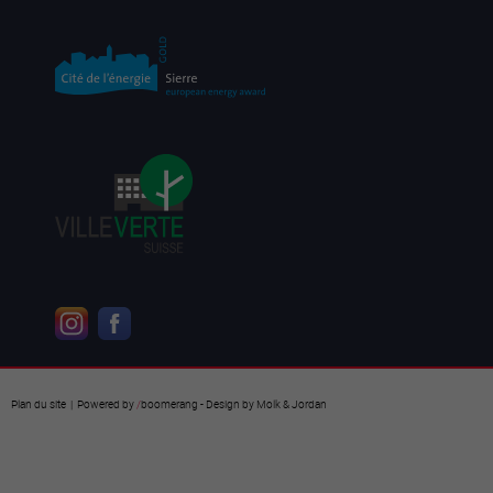
Plan du site
| Powered by
/
boomerang
- Design by
Molk & Jordan