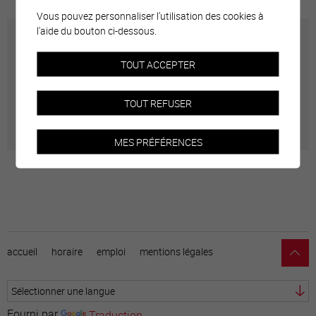
Vous pouvez personnaliser l'utilisation des cookies à
l'aide du bouton ci-dessous.
Carte interactive
TOUT ACCEPTER
Géolocalisation de tous les points d'intérêt de la Ville
TOUT REFUSER
de Sierre.
MES PRÉFÉRENCES
accueil
horaire
emploi
mentions légales
Fourni par
Traduction