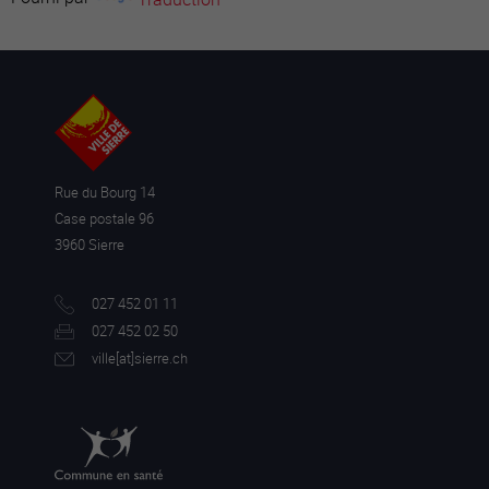
Rue du Bourg 14
Case postale 96
3960 Sierre
027 452 01 11
027 452 02 50
ville[a
t]sierre.ch