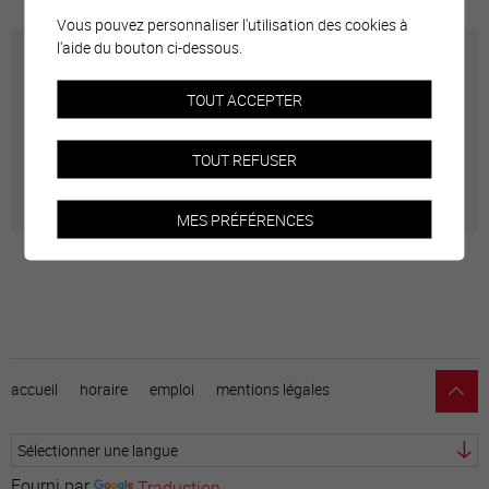
Vous pouvez personnaliser l'utilisation des cookies à
l'aide du bouton ci-dessous.
Carte interactive
TOUT ACCEPTER
Géolocalisation de tous les points d'intérêt de la Ville
TOUT REFUSER
de Sierre.
MES PRÉFÉRENCES
accueil
horaire
emploi
mentions légales
Fourni par
Traduction