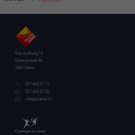
Rue du Bourg 14
Case postale 96
3960 Sierre
027 452 01 11
027 452 02 50
ville[a
t]sierre.ch