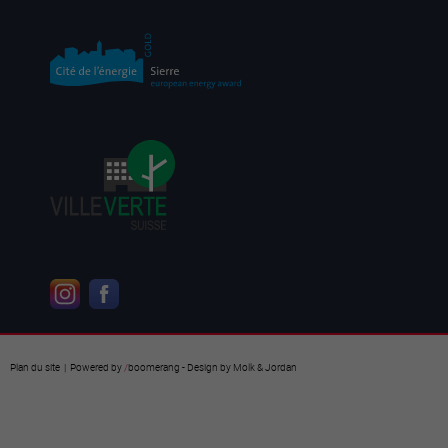
Plan du site
| Powered by
/
boomerang
- Design by
Molk & Jordan