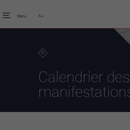
pratique
officiell
A
Menu
A
Habitants
Actualités
Enfants et écoliers
Emplois
Habitat et territoire
Organisation
communale
Mobilité
Autorités
Formation
Elections / vot
Propreté et déchets
Publications
Energie et
Calendrier des
environnement
Programme de
législature 20
Informations parcelles
manifestation
Stratégies
Guichet virtuel
Jumelage
Annuaire communal
Agglo Valais C
Carte interactive