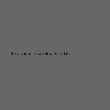
active
webcams
météo
Il n'y a aucune activité à cette date