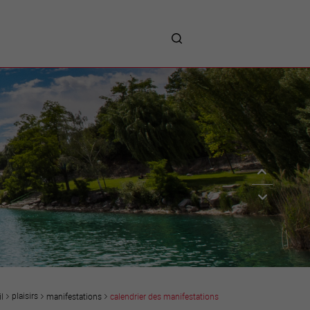
me
entreprises
Sites d’implantations
Prestations
Avantages
Unternehmen :
Willkommen!
Companies : Welcome!
Imprese : benvenute!
plaisirs
manifestations
calendrier des manifestations
l