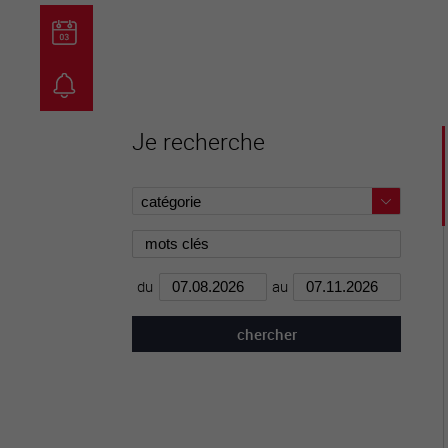
guichet virtuel
carte inter
Je recherche
du
au