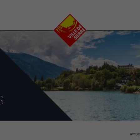
e
plaisirs
se transfor
Calendrier
Valais Arena et
Ecoquartier VIVA
Manifestations
Projets
Art et culture
Chantiers en ville
Sport et loisirs
Plan directeur du
Vins, gastronomie et
centre-ville
ation
séjours
Clubs et associations
Nature
25-2028
s
entral
accuei