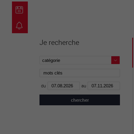
guichet virtuel
carte inter
Je recherche
du
au