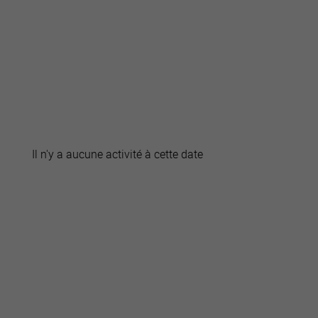
active
webcams
météo
Il n'y a aucune activité à cette date