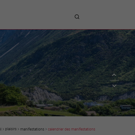
me
entreprises
Sites d’implantations
Prestations
Avantages
Unternehmen :
Willkommen!
Companies : Welcome!
Imprese : benvenute!
plaisirs
manifestations
calendrier des manifestations
l