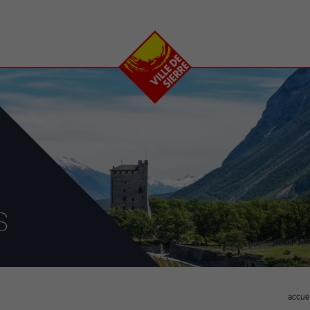
e
plaisirs
se transfor
Calendrier
Valais Arena et
Ecoquartier VIVA
Manifestations
Projets
Art et culture
Chantiers en ville
Sport et loisirs
Plan directeur du
Vins, gastronomie et
centre-ville
ation
séjours
Clubs et associations
Nature
25-2028
s
entral
accuei