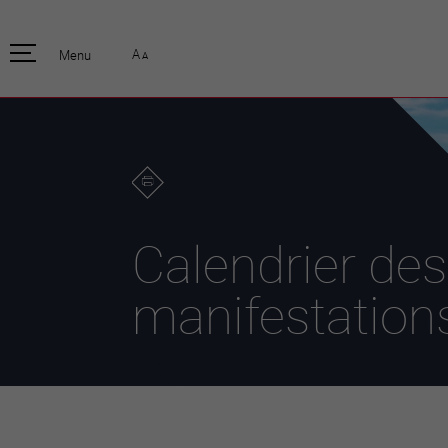
pratique
officiell
A
Menu
A
Habitants
Actualités
Enfants et écoliers
Emplois
Habitat et territoire
Organisation
communale
Mobilité
Autorités
Formation
Elections / vot
Propreté et déchets
Publications
Energie et
Calendrier des
environnement
Programme de
législature 20
Informations parcelles
manifestation
Stratégies
Guichet virtuel
Jumelage
Annuaire communal
Agglo Valais C
Carte interactive