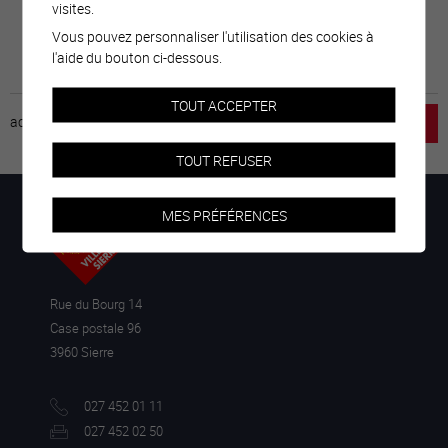
visites.
Vous pouvez personnaliser l'utilisation des cookies à
l'aide du bouton ci-dessous.
TOUT ACCEPTER
accueil
horaire
emploi
mentions légales
TOUT REFUSER
MES PRÉFÉRENCES
Rue du Bourg 14
Case postale 96
3960 Sierre
027 452 01 11
027 452 02 50