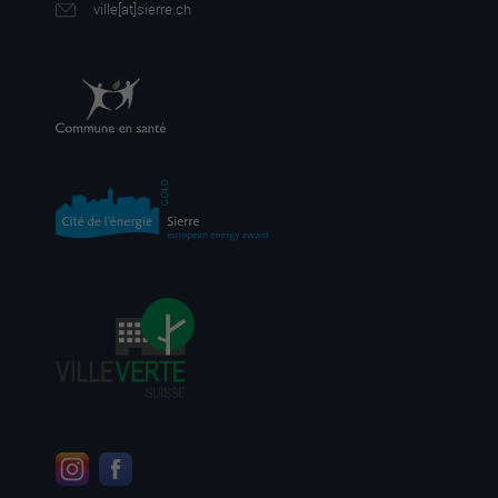
ville[a
t]sierre.ch