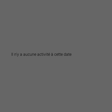
active
webcams
météo
Il n'y a aucune activité à cette date