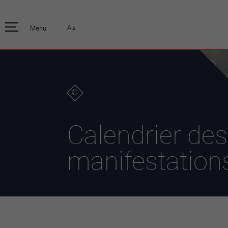
pratique
officiell
A
Menu
A
Habitants
Actualités
Enfants et écoliers
Emplois
Habitat et territoire
Organisation
communale
Mobilité
Autorités
Formation
Elections / vot
Propreté et déchets
Publications
Energie et
Calendrier des
environnement
Programme de
législature 20
Informations parcelles
manifestation
Stratégies
Guichet virtuel
Jumelage
Annuaire communal
Agglo Valais C
Carte interactive