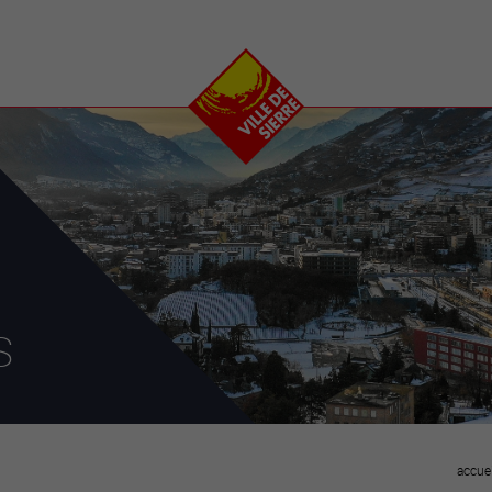
e
plaisirs
se transfor
Calendrier
Valais Arena et
Ecoquartier VIVA
Manifestations
Projets
Art et culture
Chantiers en ville
Sport et loisirs
Plan directeur du
Vins, gastronomie et
centre-ville
ation
séjours
Clubs et associations
Nature
25-2028
s
entral
accuei