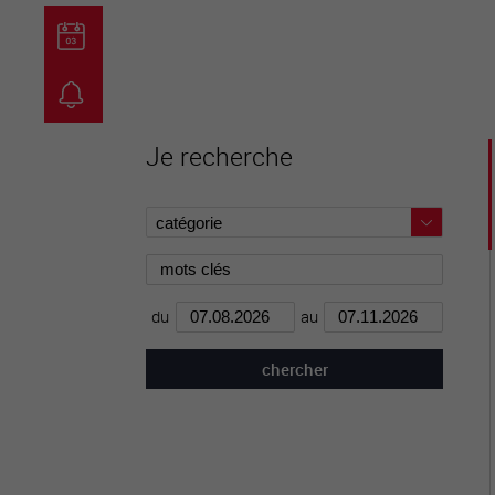
guichet virtuel
carte inter
Je recherche
du
au