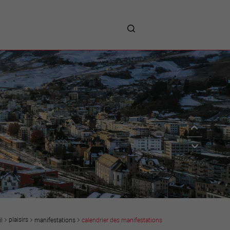
me
entreprises
Sites d’implantations
Prestations
Avantages
Unternehmen :
Willkommen!
Companies : Welcome!
Imprese : benvenute!
plaisirs
manifestations
calendrier des manifestations
l