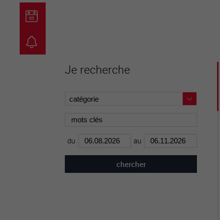
guichet virtuel
carte inter
Je recherche
du
au