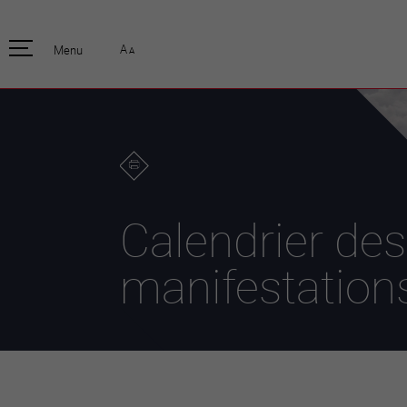
pratique
officiell
A
Menu
A
Habitants
Actualités
Enfants et écoliers
Emplois
Habitat et territoire
Organisation
communale
Mobilité
Autorités
Formation
Elections / vot
Propreté et déchets
Publications
Energie et
Calendrier des
environnement
Programme de
législature 20
Informations parcelles
manifestation
Stratégies
Guichet virtuel
Jumelage
Annuaire communal
Agglo Valais C
Carte interactive