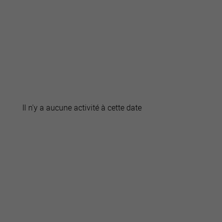
active
webcams
météo
Il n'y a aucune activité à cette date