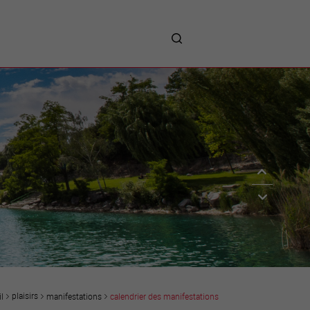
me
entreprises
Sites d’implantations
Prestations
Avantages
Unternehmen :
Willkommen!
Companies : Welcome!
Imprese : benvenute!
plaisirs
manifestations
calendrier des manifestations
l