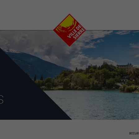
e
plaisirs
se transfor
Calendrier
Valais Arena et
Ecoquartier VIVA
Manifestations
Projets
Art et culture
Chantiers en ville
Sport et loisirs
Plan directeur du
Vins, gastronomie et
centre-ville
ation
séjours
Clubs et associations
Nature
25-2028
s
entral
accuei