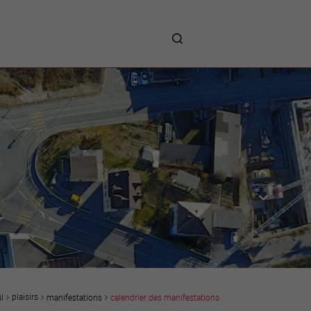
me
entreprises
Sites d’implantations
Prestations
Avantages
Unternehmen :
Willkommen!
Companies : Welcome!
Imprese : benvenute!
plaisirs
manifestations
calendrier des manifestations
l