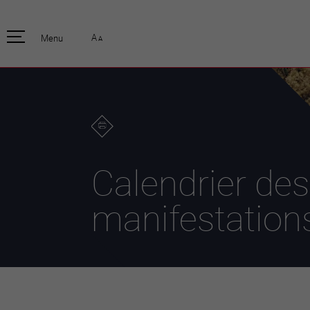
pratique
officiell
A
Menu
A
Habitants
Actualités
Enfants et écoliers
Emplois
Habitat et territoire
Organisation
communale
Mobilité
Autorités
Formation
Elections / vot
Propreté et déchets
Publications
Energie et
Calendrier des
environnement
Programme de
législature 20
Informations parcelles
manifestation
Stratégies
Guichet virtuel
Jumelage
Annuaire communal
Agglo Valais C
Carte interactive