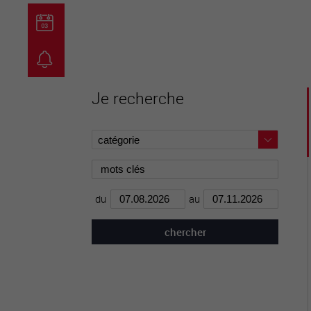
guichet virtuel
carte inter
Je recherche
du
au