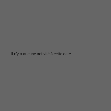
active
webcams
météo
Il n'y a aucune activité à cette date