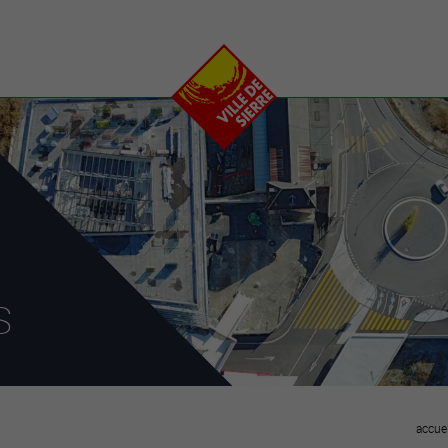
e
plaisirs
se transfor
Calendrier
Valais Arena et
Ecoquartier VIVA
Manifestations
Projets
Art et culture
Chantiers en ville
Sport et loisirs
Plan directeur du
Vins, gastronomie et
centre-ville
ation
séjours
Clubs et associations
Nature
25-2028
s
entral
accuei