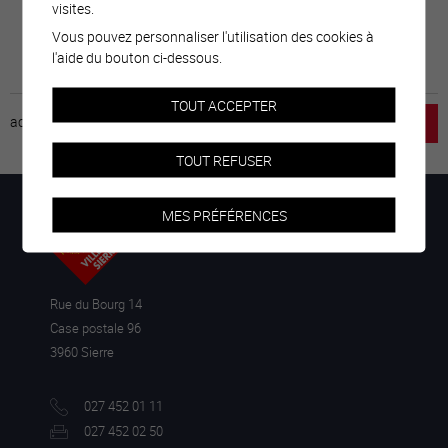
visites.
Vous pouvez personnaliser l'utilisation des cookies à
l'aide du bouton ci-dessous.
TOUT ACCEPTER
accueil
horaire
emploi
mentions légales
TOUT REFUSER
MES PRÉFÉRENCES
Rue du Bourg 14
Case postale 96
3960 Sierre
027 452 01 11
027 452 02 50