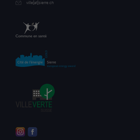
ville[a
t]sierre.ch