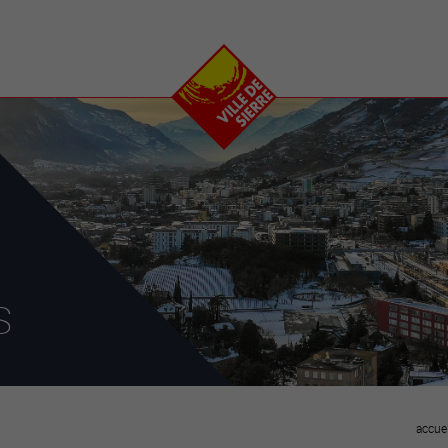
e
plaisirs
se transfor
Calendrier
Valais Arena et
Ecoquartier VIVA
Manifestations
Projets
Art et culture
Chantiers en ville
Sport et loisirs
Plan directeur du
Vins, gastronomie et
centre-ville
ation
séjours
Clubs et associations
Nature
25-2028
s
entral
accuei