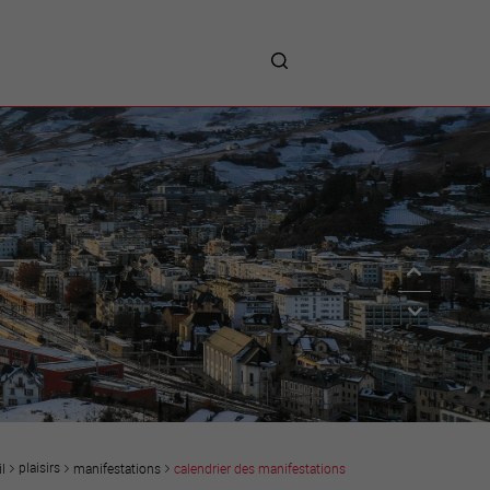
me
entreprises
Sites d’implantations
Prestations
Avantages
Unternehmen :
Willkommen!
Companies : Welcome!
Imprese : benvenute!
plaisirs
manifestations
calendrier des manifestations
l