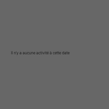
active
webcams
météo
Il n'y a aucune activité à cette date