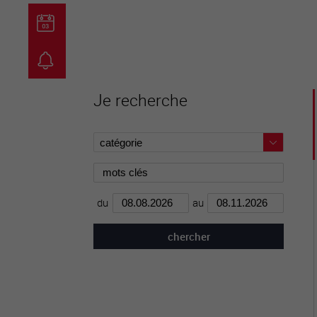
guichet virtuel
carte inter
Je recherche
du
au