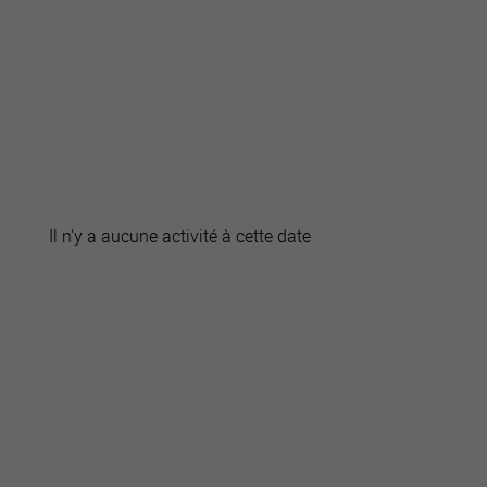
active
webcams
météo
Il n'y a aucune activité à cette date