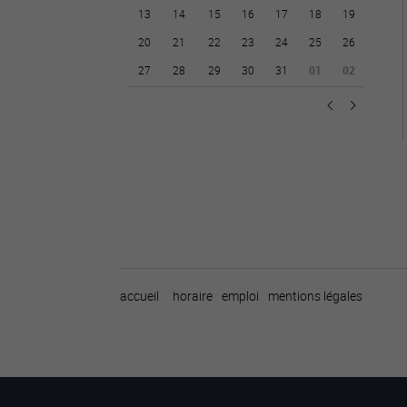
13
14
15
16
17
18
19
20
21
22
23
24
25
26
27
28
29
30
31
01
02
accueil
horaire
emploi
mentions légales