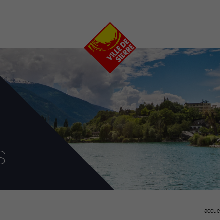
e
plaisirs
se transfor
Calendrier
Valais Arena et
Ecoquartier VIVA
Manifestations
Projets
Art et culture
Chantiers en ville
Sport et loisirs
Plan directeur du
Vins, gastronomie et
centre-ville
ation
séjours
Clubs et associations
Nature
25-2028
s
entral
accuei