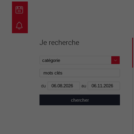
guichet virtuel
carte inter
Je recherche
du
au