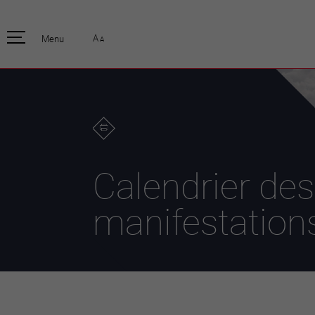
pratique
officiell
A
Menu
A
Habitants
Actualités
Enfants et écoliers
Emplois
Habitat et territoire
Organisation
communale
Mobilité
Autorités
Formation
Elections / vot
Propreté et déchets
Publications
Energie et
Calendrier des
environnement
Programme de
législature 20
Informations parcelles
manifestation
Stratégies
Guichet virtuel
Jumelage
Annuaire communal
Agglo Valais C
Carte interactive