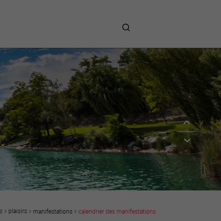
me
entreprises
Sites d’implantations
Prestations
Avantages
Unternehmen :
Willkommen!
Companies : Welcome!
Imprese : benvenute!
plaisirs
manifestations
calendrier des manifestations
l