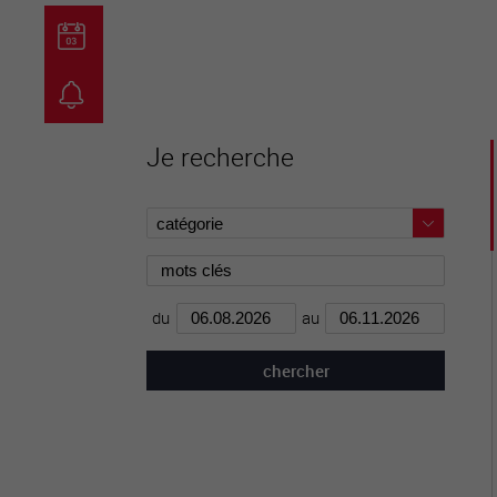
guichet virtuel
carte inter
Je recherche
du
au