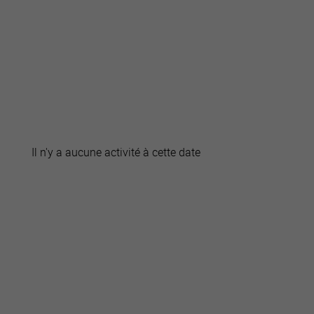
active
webcams
météo
Il n'y a aucune activité à cette date