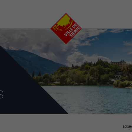
e
plaisirs
se transfor
Calendrier
Valais Arena et
Ecoquartier VIVA
Manifestations
Projets
Art et culture
Chantiers en ville
Sport et loisirs
Plan directeur du
Vins, gastronomie et
centre-ville
ation
séjours
Clubs et associations
Nature
25-2028
s
entral
accuei