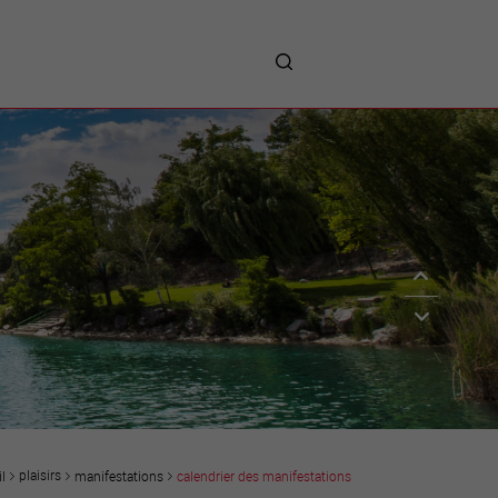
me
entreprises
Sites d’implantations
Prestations
Avantages
Unternehmen :
Willkommen!
Companies : Welcome!
Imprese : benvenute!
plaisirs
manifestations
calendrier des manifestations
l