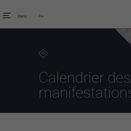
pratique
officiell
A
Menu
A
Habitants
Actualités
Enfants et écoliers
Emplois
Habitat et territoire
Organisation
communale
Mobilité
Autorités
Formation
Elections / vot
Propreté et déchets
Publications
Energie et
Calendrier des
environnement
Programme de
législature 20
Informations parcelles
manifestation
Stratégies
Guichet virtuel
Jumelage
Annuaire communal
Agglo Valais C
Carte interactive