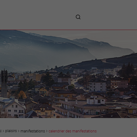
me
entreprises
Sites d’implantations
Prestations
Avantages
Unternehmen :
Willkommen!
Companies : Welcome!
Imprese : benvenute!
plaisirs
manifestations
calendrier des manifestations
l