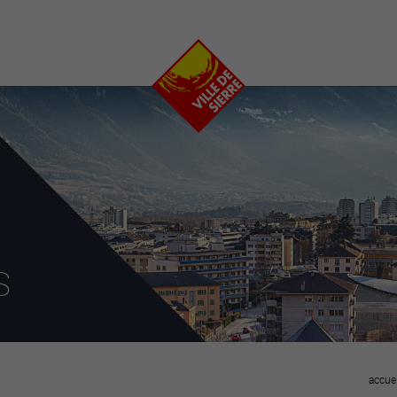
e
plaisirs
se transfor
Calendrier
Valais Arena et
Ecoquartier VIVA
Manifestations
Projets
Art et culture
Chantiers en ville
Sport et loisirs
Plan directeur du
Vins, gastronomie et
centre-ville
ation
séjours
Clubs et associations
Nature
25-2028
s
entral
accuei