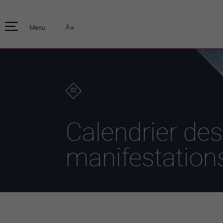
pratique
officiell
A
Menu
A
Habitants
Actualités
Enfants et écoliers
Emplois
Habitat et territoire
Organisation
communale
Mobilité
Autorités
Formation
Elections / vot
Propreté et déchets
Publications
Energie et
Calendrier des
environnement
Programme de
législature 20
Informations parcelles
manifestation
Stratégies
Guichet virtuel
Jumelage
Annuaire communal
Agglo Valais C
Carte interactive