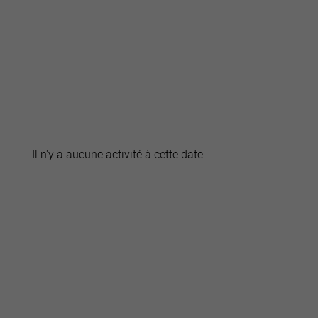
active
webcams
météo
Il n'y a aucune activité à cette date