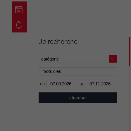
guichet virtuel
carte inter
Je recherche
du
au