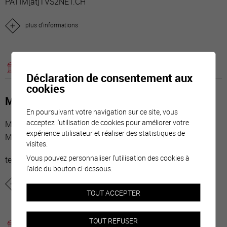
PATIM[a
t]TVS2NET.CH
plus d'informations
autorités
Déclaration de consentement aux
cookies
MATTER-SLYVKA Tetyana
En poursuivant votre navigation sur ce site, vous
acceptez l'utilisation de cookies pour améliorer votre
Membre du Conseil général
expérience utilisateur et réaliser des statistiques de
Membre de la commission d'édilité et d'urbanisme
visites.
Vous pouvez personnaliser l'utilisation des cookies à
tetyanaslyvka[a
t]bluewin.ch
l'aide du bouton ci-dessous.
plus d'informations
TOUT ACCEPTER
TOUT REFUSER
autorités