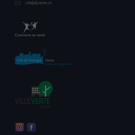
ville[a
t]sierre.ch