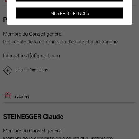
MES PRÉFÉRENCES
PETRICS Lidia
Membre du Conseil général
Présidente de la commission d'édilité et d'urbanisme
lidiapetrics1[a
t]gmail.com
plus d'informations
autorités
STEINEGGER Claude
Membre du Conseil général
Membre de la commission d'édilité et d'urbanisme