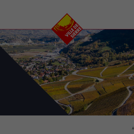
e
plaisirs
se transfor
Calendrier
Valais Arena et
Ecoquartier VIVA
Manifestations
Projets
Art et culture
Chantiers en ville
Sport et loisirs
Plan directeur du
Vins, gastronomie et
centre-ville
ation
séjours
Clubs et associations
Nature
25-2028
entral
A