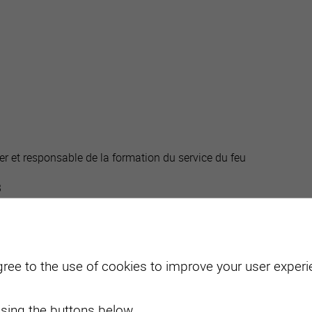
active
webcams
météo
r et responsable de la formation du service du feu
3
y[a
t]sierre.ch
n
gree to the use of cookies to improve your user experie
que
sing the buttons below.