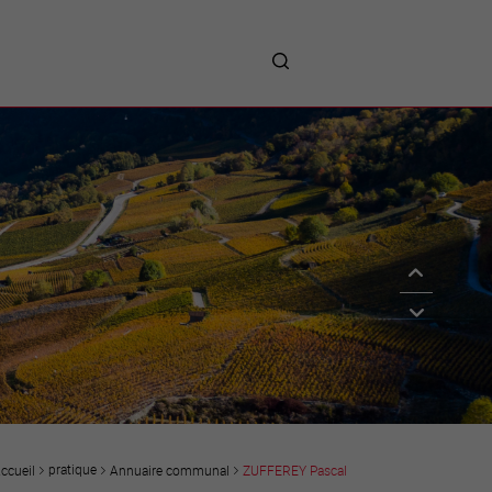
me
entreprises
Sites d’implantations
Prestations
Avantages
Unternehmen :
Willkommen!
Companies : Welcome!
Imprese : benvenute!
pratique
Annuaire communal
ZUFFEREY Pascal
ccueil