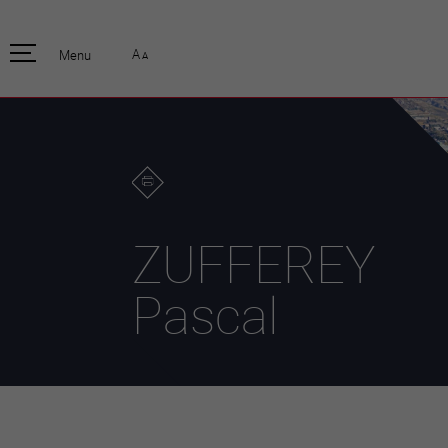
pratique
officiell
A
Menu
A
Habitants
Actualités
Enfants et écoliers
Emplois
Habitat et territoire
Organisation
communale
Mobilité
Autorités
Formation
Elections / vot
Propreté et déchets
Publications
Energie et
ZUFFEREY
environnement
Programme de
législature 20
Informations parcelles
Pascal
Stratégies
Guichet virtuel
Jumelage
Annuaire communal
Agglo Valais C
Carte interactive