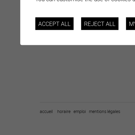
ACCEPT ALL
REJECT ALL
M
accueil
horaire
emploi
mentions légales