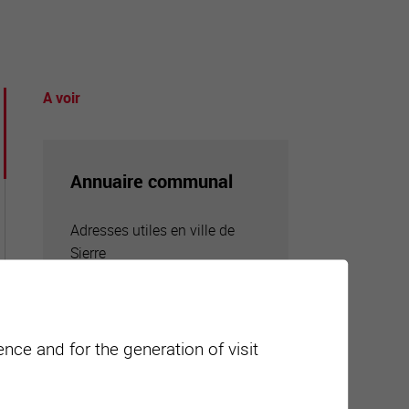
A voir
tourisme
Annuaire communal
Adresses utiles en ville de
Sierre
nce and for the generation of visit
Carte interactive