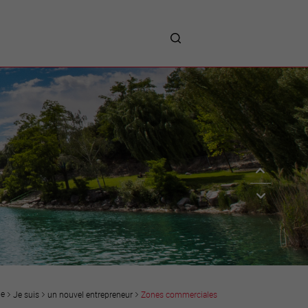
me
entreprises
Sites d’implantations
Prestations
Avantages
Unternehmen :
Willkommen!
Companies : Welcome!
Imprese : benvenute!
ue
Je suis
un nouvel entrepreneur
Zones commerciales