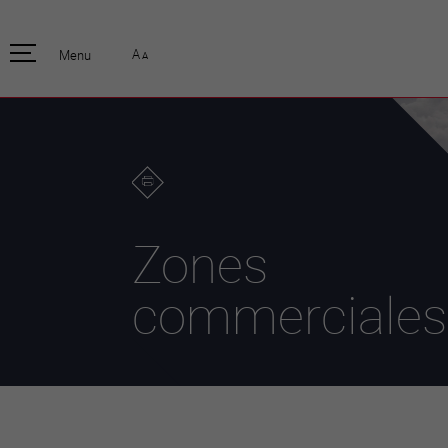
pratique
officiell
A
Menu
A
Habitants
Actualités
Enfants et écoliers
Emplois
Habitat et territoire
Organisation
communale
Mobilité
Autorités
Formation
Elections / vot
Propreté et déchets
Publications
Energie et
Zones
environnement
Programme de
législature 20
Informations parcelles
commerciales
Stratégies
Guichet virtuel
Jumelage
Annuaire communal
Agglo Valais C
Carte interactive