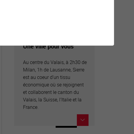
Une ville pour vous
Au centre du Valais, à 2h30 de
Milan, 1h de Lausanne, Sierre
est au coeur d’un tissu
économique où se rejoignent
et collaborent le canton du
Valais, la Suisse, l’Italie et la
France.