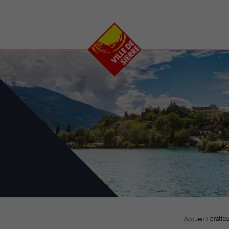
e
plaisirs
se transfor
Calendrier
Valais Arena et
Ecoquartier VIVA
Manifestations
Projets
Art et culture
Chantiers en ville
Sport et loisirs
Plan directeur du
Vins, gastronomie et
centre-ville
ation
séjours
Clubs et associations
Nature
25-2028
entral
pratiq
Accueil