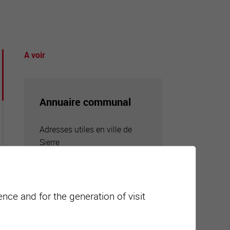
A voir
tourisme
Annuaire communal
Adresses utiles en ville de
Sierre
nce and for the generation of visit
Carte interactive