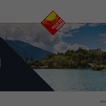
e
plaisirs
se transfor
Calendrier
Valais Arena et
Ecoquartier VIVA
Manifestations
Projets
Art et culture
Chantiers en ville
Sport et loisirs
Plan directeur du
Vins, gastronomie et
centre-ville
ation
séjours
Clubs et associations
N
Nature
25-2028
entral
Accu