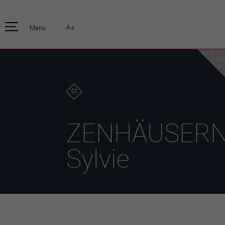
pratique
officiell
A
Menu
A
Habitants
Actualités
Enfants et écoliers
Emplois
Habitat et territoire
Organisation
communale
Mobilité
Autorités
Formation
Elections / vot
Propreté et déchets
Publications
Energie et
ZENHÄUSER
environnement
Programme de
législature 20
Informations parcelles
Sylvie
Stratégies
Guichet virtuel
Jumelage
Annuaire communal
Agglo Valais C
Carte interactive