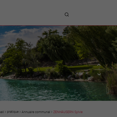
me
entreprises
Sites d’implantations
Prestations
Avantages
Unternehmen :
Willkommen!
Companies : Welcome!
Imprese : benvenute!
pratique
Annuaire communal
ZENHÄUSERN Sylvie
eil