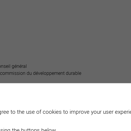
active
webcams
météo
N
seil général
 commission du développement durable
llines 6
gree to the use of cookies to improve your user experie
usern1977[a
t]gmail.com
sing the buttons below.