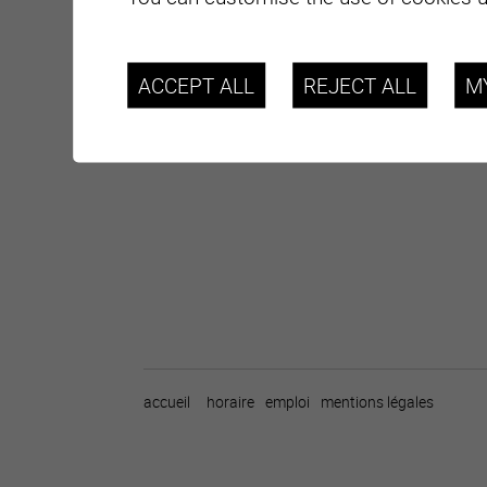
Category
Autorités
Sous-catégorie
Conseil génér
ACCEPT ALL
REJECT ALL
M
accueil
horaire
emploi
mentions légales