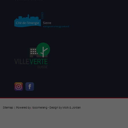
Sitemap
| Powered by
/
boomerang
- Design by
Molk & Jordan