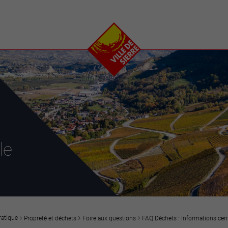
e
plaisirs
se transfor
Calendrier
Valais Arena et
Ecoquartier VIVA
Manifestations
Projets
Art et culture
Chantiers en ville
Sport et loisirs
Plan directeur du
Vins, gastronomie et
centre-ville
ation
séjours
Clubs et associations
Nature
25-2028
le
entral
ratique
Propreté et déchets
Foire aux questions
FAQ Déchets : Informations cent