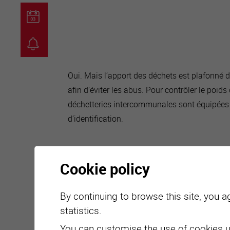
guichet virtuel
carte inter
Oui. Mais l’apport des déchets est plafonné 
afin d’éviter les abus. Pour contrôler le poid
déchetteries intercommunales sont équipées 
d’identification.
Cookie policy
By continuing to browse this site, you a
statistics.
You can customise the use of cookies u