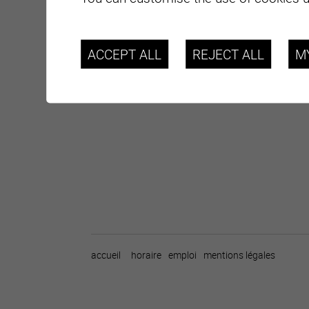
ACCEPT ALL
REJECT ALL
M
accueil
horaire
emploi
mentions légales