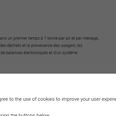
active
webcams
météo
dans un premier temps à 1 tonne par an et par ménage,
s des déchets et la provenance des usagers, les
de balances électroniques et d’un système
gree to the use of cookies to improve your user experie
sing the buttons below.