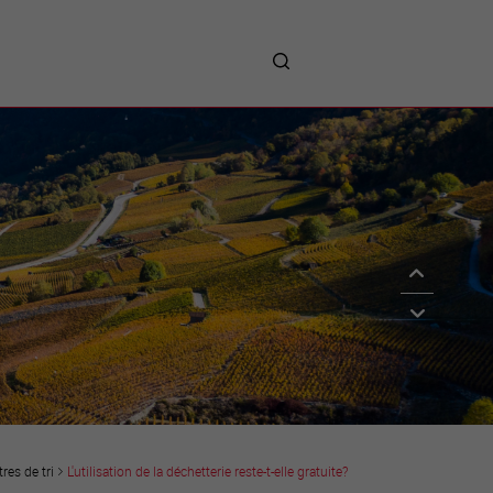
me
entreprises
Sites d’implantations
Prestations
Avantages
Unternehmen :
Willkommen!
Companies : Welcome!
Imprese : benvenute!
res de tri
L'utilisation de la déchetterie reste-t-elle gratuite?