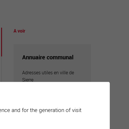
A voir
tourisme
Annuaire communal
Adresses utiles en ville de
Sierre
nce and for the generation of visit
Carte interactive