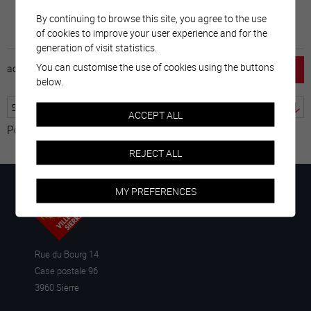
By continuing to browse this site, you agree to the use
of cookies to improve your user experience and for the
generation of visit statistics.
You can customise the use of cookies using the buttons
accueil
horaire
emploi
mentions légales
below.
ACCEPT ALL
Powered by
Translate
REJECT ALL
MY PREFERENCES
Rue du Bourg 14
Case postale 96
3960 Sierre