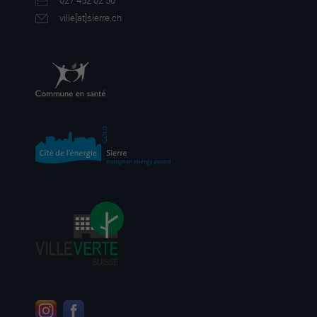
027 452 02 50
ville[a
t]sierre.ch