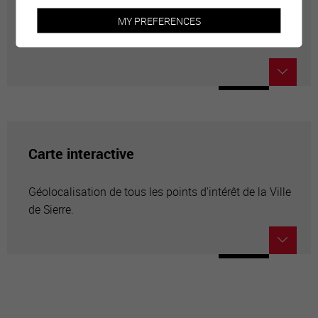
Annuaire communal
MY PREFERENCES
Adresses utiles en ville de Sierre
Carte interactive
Géolocalisation de tous les points d'intérêt de la Ville
de Sierre.